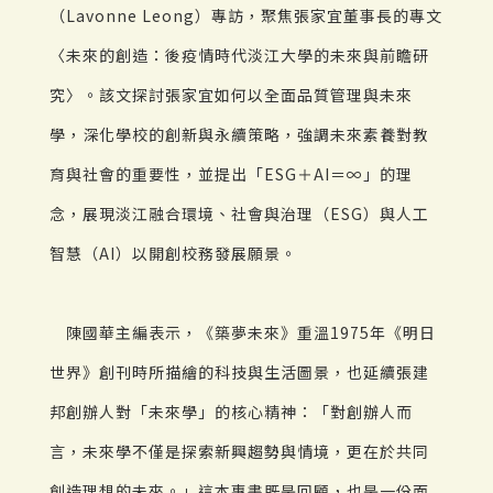
（Lavonne Leong）專訪，聚焦張家宜董事長的專文
〈未來的創造：後疫情時代淡江大學的未來與前瞻研
究〉。該文探討張家宜如何以全面品質管理與未來
學，深化學校的創新與永續策略，強調未來素養對教
育與社會的重要性，並提出「ESG＋AI＝∞」的理
念，展現淡江融合環境、社會與治理（ESG）與人工
智慧（AI）以開創校務發展願景。
陳國華主編表示，《築夢未來》重溫1975年《明日
世界》創刊時所描繪的科技與生活圖景，也延續張建
邦創辦人對「未來學」的核心精神：「對創辦人而
言，未來學不僅是探索新興趨勢與情境，更在於共同
創造理想的未來。」這本專書既是回顧，也是一份面