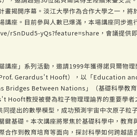
計畫揭開序幕。淡江大學作為合作大學之一，將於
場講座。目前參與人數已爆滿，本場講座同步進
om/live/rSnDud5-yQs?feature=shar
貓講座」系列活動，邀請1999年獲得諾貝爾物
erardus't Hooft），以「Education and C
nce as Bridges Between Nations」（
us't Hooft教授被譽為粒子物理理論界的重要
 Veltman共同提出的數學模型，成功預測宇宙中次原
關鍵基礎。本次講座將聚焦於基礎科學中，教育
際合作到教育培育等面向，探討科學如何跨越語