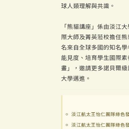
球人類理解與共識。
「熊貓講座」係由淡江大
際大師及菁英蒞校擔任熊
名來自全球多國的知名學
能見度、培育學生國際素
畫」，邀請更多諾貝爾級
大學邁進。
淡江航太王怡仁團隊綠色發
淡江航太王怡仁團隊綠色發