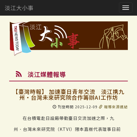
淡江大小事
Togg
navig
淡江媒體報導
【臺灣時報】 加速臺日青年交流 淡江携九
州・台灣未來研究院合作籌辦AI工作坊
刊登時間 2025-12-09
報導來源連結
在台積電赴日設廠帶動臺日交流加速之際，九
州．台灣未來研究院（KTVI）隈本直樹代表理事日前