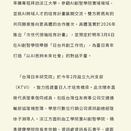
率團專程拜訪淡江大學，參觀AI創智學院實境場域，
並就AI跨域人才的培育計畫展開交流。雙方將既有的
共同願景推向更具體的合作層次，具體落實於2026年
推出「次世代領袖培育計畫」，並預定於明年3月6日
在AI創智學院舉辦「日台共創工作坊」，為臺日青年
打造「以AI思辨未來社會」的對話平臺。
「台灣日本研究院」於今年2月設立九州支部
（KTVI），致力搭建臺日人才培育橋梁。此次隈本直
樹代表理事偕同成員，包括台灣住友商事公司交通運
輸部協理楊哲瑋、學思行數位行銷公司資訊副總經理
徐子淵等人。淡江方面則由工學院兼AI創智學院、精
準健康學院院長李宗翰、資訊處資訊長石貴平、遠距