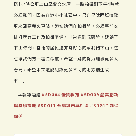
搭1小時公車上山至曾文水庫，一路拍攝到下午4時就
必須離開，因為在這小小社區中，只有早晚兩班接駁
車來回嘉義火車站，迫使她們在拍攝時，必須事前安
排好所有工作及拍攝準備。「當遇到瓶頸時，延誤了
下山時間，當地的居民還非常好心的載我們下山，這
也讓我們有一種使命感，希望一路的努力能被更多人
看見，希望未來還能記錄更多不同的地方創生故
事。」
本報導連結
#SDG04 優質教育
#SDG09 產業創新
與基礎設施
#SDG11 永續城市與社區
#SDG17 夥伴
關係