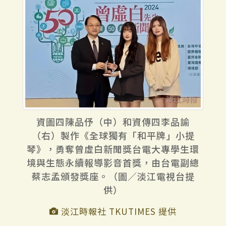
資圖四陳品伃（中）和資傳四李品諭
（右）製作《全球獨有「和平牌」小提
琴》，勇奪曾虛白新聞獎台電大專學生環
境與生態永續報導影音首獎，由台電副總
蔡志孟頒發獎座。（圖／淡江電視台提
供）
淡江時報社 TKUTIMES 提供