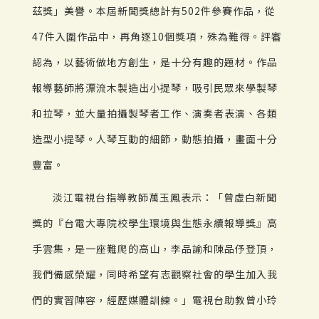
茲獎」美譽。本屆新聞獎總計有502件參賽作品，從
47件入圍作品中，再角逐10個獎項，殊為難得。評審
認為，以藝術做地方創生，是十分有趣的題材。作品
報導藝師將漂流木製造出小提琴，吸引民眾來學製琴
和拉琴，並大量拍攝製琴者工作、演奏者表演、各類
造型小提琴。人琴互動的細節，動態拍攝，畫面十分
豐富。
淡江電視台指導教師萬玉鳳表示：「曾虛白新聞
獎的『台電大專院校學生環境與生態永續報導獎』高
手雲集，是一座難爬的高山，李品諭和陳品伃登頂，
我們備感榮耀，同時希望有志觀察社會的學生加入我
們的實習陣容，經歷媒體訓練。」電視台助教曾小玲