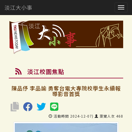
淡江大小事
Togg
navig
淡江校園焦點
陳品伃 李品諭 勇奪台電大專院校學生永續報
導影音首獎
活動時間 2024-12-07)
瀏覽人次 468