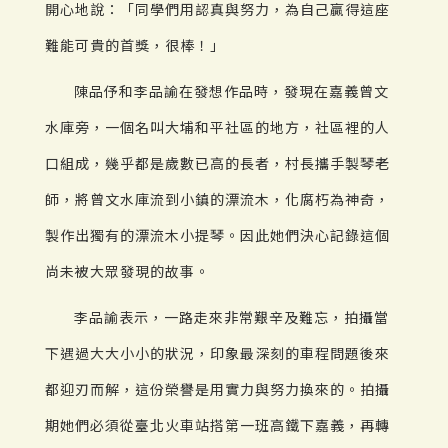
開心地說：「同學們用認真與努力，為自己贏得這座
難能可貴的首獎，很棒！」
陳品伃和李品諭在發想作品時，發現在嘉義曾文
水庫旁，一個名叫大埔和平社區的地方，社區裡的人
口組成，幾乎都是歲數已高的長者，村長攜手製琴老
師，將曾文水庫流到小鎮的漂流木，化腐朽為神奇，
製作出獨有的漂流木小提琴。因此她們決心記錄這個
尚未被大眾發現的故事。
李品諭表示，一路走來非常艱辛及難忘，拍攝當
下遇過大大小小的狀況，印象最深刻的車程問題後來
都迎刃而解，這份榮譽是用實力與努力換來的。拍攝
期她們必須從臺北火車站搭第一班高鐵下嘉義，再轉