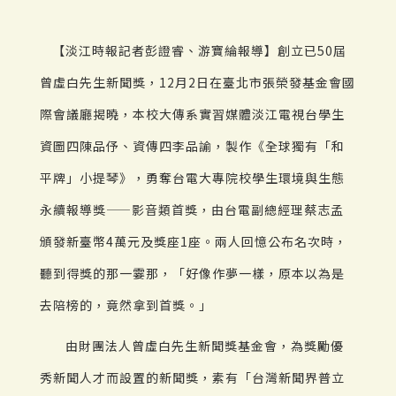
【淡江時報記者彭證睿、游寶綸報導】創立已50屆
曾虛白先生新聞獎，12月2日在臺北市張榮發基金會國
際會議廳揭曉，本校大傳系實習媒體淡江電視台學生
資圖四陳品伃、資傳四李品諭，製作《全球獨有「和
平牌」小提琴》，勇奪台電大專院校學生環境與生態
永續報導獎——影音類首獎，由台電副總經理蔡志孟
頒發新臺幣4萬元及獎座1座。兩人回憶公布名次時，
聽到得獎的那一霎那，「好像作夢一樣，原本以為是
去陪榜的，竟然拿到首獎。」
由財團法人曾虛白先生新聞獎基金會，為獎勵優
秀新聞人才而設置的新聞獎，素有「台灣新聞界普立