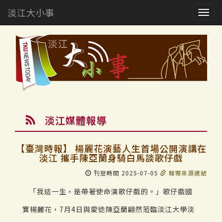
淡江大小事
Togg
navig
淡江媒體報導
【臺灣時報】 楊麗花演藝人生首場公開演講在
淡江 攜手陳亞蘭身騎白馬談歌仔戲
刊登時間 2025-07-05
報導來源連結
「我這一生，是帶著使命演歌仔戲的。」歌仔戲國
寶楊麗花，7月4日與愛徒陳亞蘭翩然蒞臨淡江大學淡