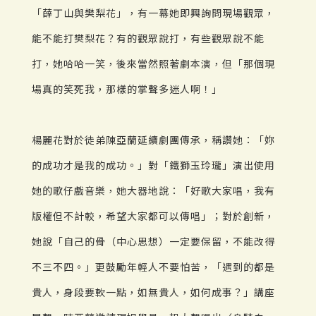
「薛丁山與樊梨花」，有一幕她即興詢問現場觀眾，
能不能打樊梨花？有的觀眾說打，有些觀眾說不能
打，她哈哈一笑，後來當然照著劇本演，但「那個現
場真的笑死我，那樣的掌聲多迷人啊！」
楊麗花對於徒弟陳亞蘭延續劇團傳承，稱讚她：「妳
的成功才是我的成功。」對「鐵獅玉玲瓏」演出使用
她的歌仔戲音樂，她大器地說：「好歌大家唱，我有
版權但不計較，希望大家都可以傳唱」；對於創新，
她說「自己的骨（中心思想）一定要保留，不能改得
不三不四。」更鼓勵年輕人不要怕苦，「遇到的都是
貴人，身段要軟一點，如無貴人，如何成事？」講座