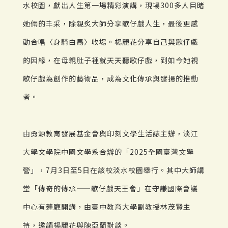
水校園，獻出人生第一場精彩演講，現場300多人目睹
她倆的丰采，除親炙大師分享歌仔戲人生，最後更感
動合唱〈身騎白馬〉收場。楊麗花分享自己與歌仔戲
的因緣，在母親肚子裡就天天聽歌仔戲，到如今她視
歌仔戲為創作的藝術品，成為文化傳承與發揚的推動
者。
由勇源教育發展基金會與印刻文學生活誌主辦，淡江
大學文學院中國文學系合辦的「2025全國臺灣文學
營」，7月3日至5日在該校淡水校園舉行。其中大師講
堂「傳奇的傳承——歌仔戲天王會」在守謙國際會議
中心有蓮廳開講，由臺中教育大學副教授林茂賢主
持，邀請楊麗花與陳亞蘭對談。