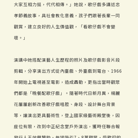
大家互相力挺，代代相傳。」她說，歌仔戲多講述忠
孝節義故事，具社會教化意義，孩子們跟著長輩一同
觀賞，建立良好的人生價值觀，「看歌仔戲不會變
壞。」
演講中她搭配演藝人生歷程的照片及歌仔戲影音片段
剪輯，分享演出方式從內臺戲、外臺戲到電台、1966
年開始上電視甚至電影，造成轟動，更指出當時觀眾
們都是「晚餐配歌仔戲」。隨著時代日新月異，楊麗
花屢屢創新改善歌仔戲唱腔、身段、設計舞台背景
等，讓演出更具藝術性，登上國家級藝術殿堂後，因
座位有限，改到中正紀念堂戶外演出，獲時任聯合報
發行人王效蘭贊助，每場吸引7、8萬觀眾，受歡迎的