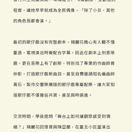
程度，讓她早早就成為全民偶像，「除了小旦，其他
的角色我都會演。」
最初的歌仔戲沒有完整劇本，楊麗花擔心有人聽不懂
臺語，電視演出時需配合字幕，因此在劇本上刻意琢
磨，更在音樂上有了創新，特別找了專業的作曲師曾
仲影，打造歌仔戲新曲目，甚至自費邀請知名編曲師
黃石，製作交響樂團版的歌仔戲專屬配樂，讓大家知
道歌仔戲不僅雅俗共賞，甚至與時俱進。
交流時間，學員提問「舞台上如何讓觀眾感受到情
緒？」楊麗花回憶曾與陳亞蘭，在臺北小巨蛋演出