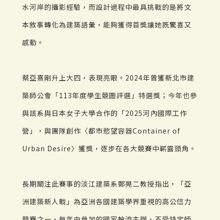
水河岸的攝影經驗，而設計過程中最具挑戰的是將文
本敘事轉化為建築語彙，能夠獲得首獎讓她既驚喜又
感動。
蔡亞熹剛升上大四，表現亮眼。2024年曾獲新北市建
築師公會「113年度學生競圖評選」特選獎；今年也參
與該系與日本女子大學合作的「2025河內國際工作
營」，與團隊創作〈都市慾望容器Container of
Urban Desire〉獲獎，逐步在各大競賽中嶄露頭角。
長期關注此賽事的淡江建築系鄭晃二教授指出，「亞
洲建築新人戰」為亞洲各國建築學界重視的高公信力
競賽之一，每年由參加的國家輪流主辦，不受特定師