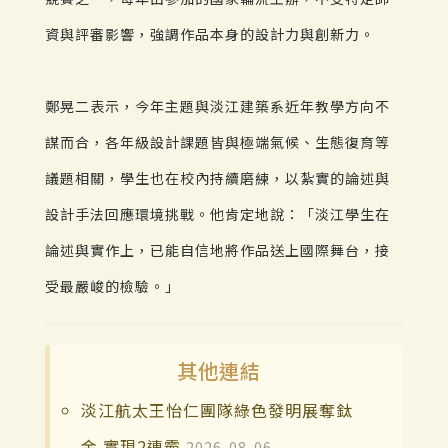
資與評審影響，強調作品本身的設計力與創新力。
鄭晃二表示，今年主題與淡江建築系近年教學方向不
謀而合，各年級設計課題皆與極端氣候、生態復育等
議題相關，學生也在校內持續磨練，以紮實的論述與
設計手法回應環境挑戰。他肯定地說：「淡江學生在
論述與實作上，已能自信地將作品送上國際舞台，接
受最嚴峻的檢驗。」
其他連結
淡江航太王怡仁團隊綠色發明展奪鈦
金 實現2連霸
2026-08-06