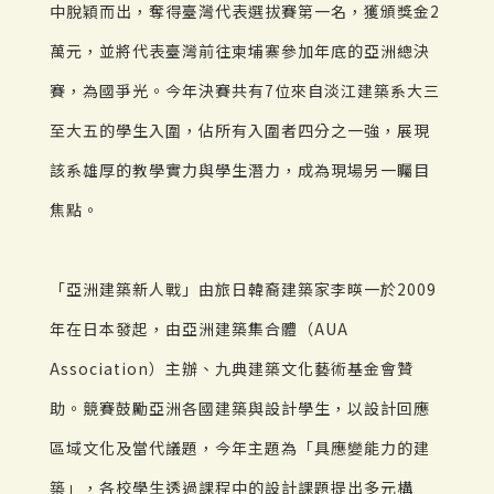
中脫穎而出，奪得臺灣代表選拔賽第一名，獲頒獎金2
萬元，並將代表臺灣前往柬埔寨參加年底的亞洲總決
賽，為國爭光。今年決賽共有7位來自淡江建築系大三
至大五的學生入圍，佔所有入圍者四分之一強，展現
該系雄厚的教學實力與學生潛力，成為現場另一矚目
焦點。
「亞洲建築新人戰」由旅日韓裔建築家李暎一於2009
年在日本發起，由亞洲建築集合體（AUA
Association）主辦、九典建築文化藝術基金會贊
助。競賽鼓勵亞洲各國建築與設計學生，以設計回應
區域文化及當代議題，今年主題為「具應變能力的建
築」，各校學生透過課程中的設計課題提出多元構