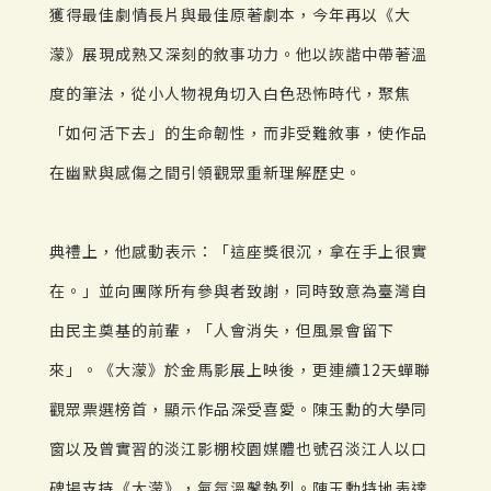
獲得最佳劇情長片與最佳原著劇本，今年再以《大
濛》展現成熟又深刻的敘事功力。他以詼諧中帶著溫
度的筆法，從小人物視角切入白色恐怖時代，聚焦
「如何活下去」的生命韌性，而非受難敘事，使作品
在幽默與感傷之間引領觀眾重新理解歷史。
典禮上，他感動表示：「這座獎很沉，拿在手上很實
在。」並向團隊所有參與者致謝，同時致意為臺灣自
由民主奠基的前輩，「人會消失，但風景會留下
來」。《大濛》於金馬影展上映後，更連續12天蟬聯
觀眾票選榜首，顯示作品深受喜愛。陳玉勳的大學同
窗以及曾實習的淡江影棚校園媒體也號召淡江人以口
碑場支持《大濛》，氣氛溫馨熱烈。陳玉勳特地表達