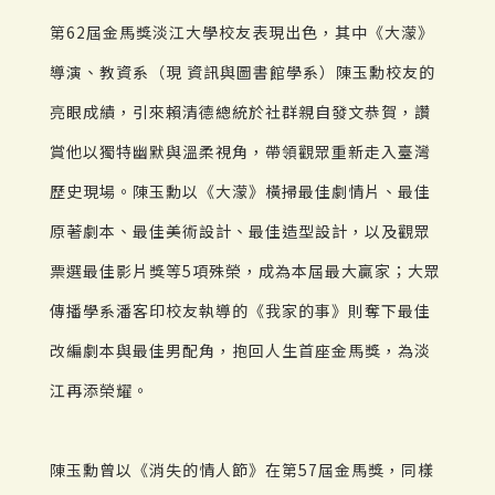
第62屆金馬獎淡江大學校友表現出色，其中《大濛》
導演、教資系（現 資訊與圖書館學系）陳玉勳校友的
亮眼成績，引來賴清德總統於社群親自發文恭賀，讚
賞他以獨特幽默與溫柔視角，帶領觀眾重新走入臺灣
歷史現場。陳玉勳以《大濛》橫掃最佳劇情片、最佳
原著劇本、最佳美術設計、最佳造型設計，以及觀眾
票選最佳影片獎等5項殊榮，成為本屆最大贏家；大眾
傳播學系潘客印校友執導的《我家的事》則奪下最佳
改編劇本與最佳男配角，抱回人生首座金馬獎，為淡
江再添榮耀。
陳玉勳曾以《消失的情人節》在第57屆金馬獎，同樣