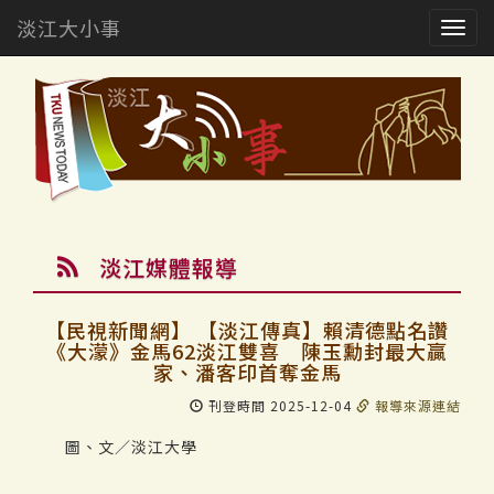
淡江大小事
Togg
navig
淡江媒體報導
【民視新聞網】 【淡江傳真】賴清德點名讚
《大濛》金馬62淡江雙喜 陳玉勳封最大贏
家、潘客印首奪金馬
刊登時間 2025-12-04
報導來源連結
圖、文／淡江大學