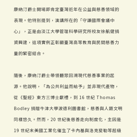
康納汀爵士開場即肯定臺灣近年在公益與慈善領域的
表現。他特別提到，演講所在的「守謙國際會議中
心」，正是由淡江大學管理科學研究所校友徐航健捐
資興建，這項實例正彰顯臺灣高等教育與民間慈善力
量的緊密結合。
隨後，康納汀爵士帶領聽眾回溯現代慈善事業的起
源。他說明，「為公共利益而給予」並非現代產物，
從《聖經》東方三博士獻禮，到 16 世紀 Thomas
Bodley 捐贈牛津大學波德利圖書館，慈善與人類文明
同樣悠久。然而，20 世紀後慈善走向制度化，主因是
19 世紀末美國工業化催生了卡內基與洛克斐勒等超級