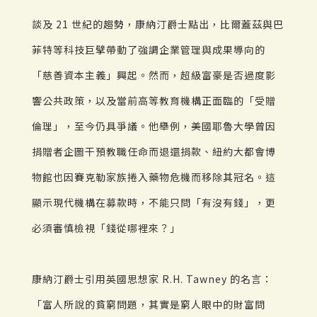
談及 21 世紀的趨勢，康納汀爵士點出，比爾蓋茲與巴
菲特等科技巨擘帶動了強調企業管理與成果導向的
「慈善資本主義」興起。然而，超級富豪是否過度影
響公共政策，以及當前高等教育機構正面臨的「受贈
倫理」，至今仍具爭議。他舉例，美國耶魯大學曾因
捐贈者企圖干預教職任命而退還捐款、紐約大都會博
物館也因賽克勒家族捲入藥物危機而移除其冠名。這
顯示現代機構在募款時，不能只問「有沒有錢」，更
必須審慎檢視「錢從哪裡來？」
康納汀爵士引用英國思想家 R.H. Tawney 的名言：
「富人所說的貧窮問題，其實是窮人眼中的財富問