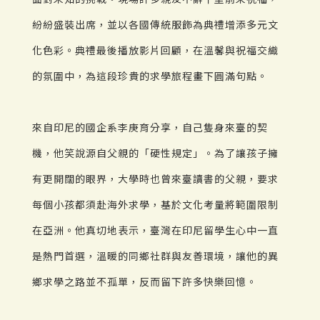
紛紛盛裝出席，並以各國傳統服飾為典禮增添多元文
化色彩。典禮最後播放影片回顧，在溫馨與祝福交織
的氛圍中，為這段珍貴的求學旅程畫下圓滿句點。
來自印尼的國企系李庚育分享，自己隻身來臺的契
機，他笑說源自父親的「硬性規定」。為了讓孩子擁
有更開闊的眼界，大學時也曾來臺讀書的父親，要求
每個小孩都須赴海外求學，基於文化考量將範圍限制
在亞洲。他真切地表示，臺灣在印尼留學生心中一直
是熱門首選，溫暖的同鄉社群與友善環境，讓他的異
鄉求學之路並不孤單，反而留下許多快樂回憶。