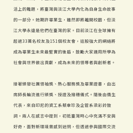
活上的難題，將臺灣與淡江大學內化為自身生命故事
的一部分。她期許畢業生，雖然即將離開校園，但淡
江大學永遠是他們在臺灣的家。目前淡江在全球擁有
超過33萬名校友及151個校友會，這股強大的網絡將
成為畢業生未來最堅實的後盾，鼓勵大家運用所學為
社會與世界做出貢獻，成為未來的領導者與創新者。
接著頒發社團領袖獎、熱心服務獎及畢業證書，由出
席師長輪流進行頒獎、授證及撥穗儀式。隨後由僑生
代表，來自印尼的資工系蔡幸珍及企管系梁彩鈴致
詞。兩人在感言中提到，初抵臺灣時心中充滿不安與
好奇，面對新環境曾感到迷惘，但透過參與國際交流