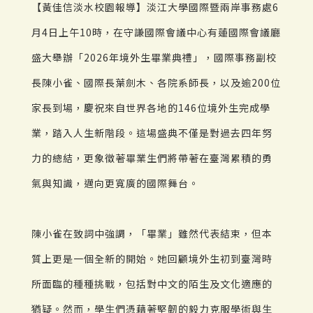
【黃佳信淡水校園報導】淡江大學國際暨兩岸事務處6
月4日上午10時，在守謙國際會議中心有蓮國際會議廳
盛大舉辦「2026年境外生畢業典禮」，國際事務副校
長陳小雀、國際長葉劍木、各院系師長，以及逾200位
家長到場，慶祝來自世界各地的146位境外生完成學
業，踏入人生新階段。這場盛典不僅是對過去四年努
力的總結，更象徵著畢業生們將帶著在臺灣累積的勇
氣與知識，邁向更寬廣的國際舞台。
陳小雀在致詞中強調，「畢業」雖然代表結束，但本
質上更是一個全新的開始。她回顧境外生初到臺灣時
所面臨的種種挑戰，包括對中文的陌生及文化適應的
猶疑。然而，學生們憑藉著堅韌的毅力克服學術與生