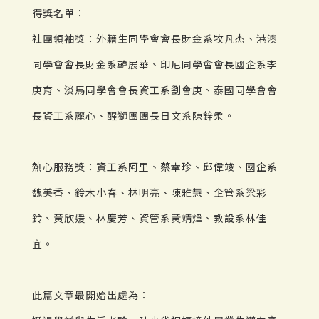
得獎名單：
社團領袖獎：外籍生同學會會長財金系牧凡杰、港澳
同學會會長財金系韓展華、印尼同學會會長國企系李
庚育、淡馬同學會會長資工系劉會庚、泰國同學會會
長資工系麗心、醒獅團團長日文系陳鋅柔。
熱心服務獎：資工系阿里、蔡幸珍、邱偉竣、國企系
魏美香、鈴木小春、林明亮、陳雅慧、企管系梁彩
鈴、黃欣媛、林慶芳、資管系黃靖煒、教設系林佳
宜。
此篇文章最開始出處為：