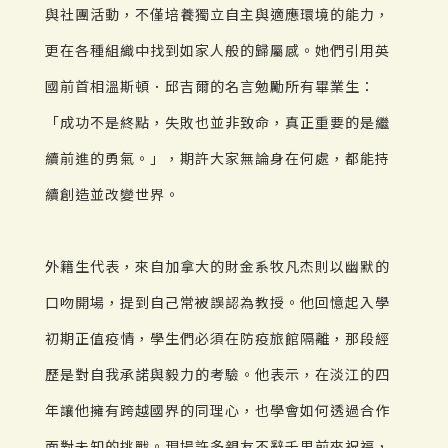
與社團活動，不僅培養獨立自主與適應環境的能力，
更在各種組織中找到如家人般的歸屬感。她們引用英
國前首相溫斯頓．邱吉爾的名言勉勵所有畢業生：
「成功不是終點，失敗也並非致命，真正重要的是繼
續前進的勇氣。」，期許大家無論身在何處，都能持
續創造並改變世界。
外籍生代表，來自加拿大的財金系牧凡杰則以幽默的
口吻開場，提到自己常被誤認為教授。他回憶起入學
初期正值疫情，學生們必須在防疫旅館隔離，那段經
歷是對自我承諾與毅力的考驗。他表示，在淡江的四
年讓他擁有跨越國界的同理心，也學會如何透過合作
面對未知的挑戰。現場許多親友不辭千里前來祝福，