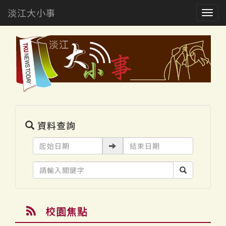
淡江大小事
Togg
navig
資料查詢
校園焦點