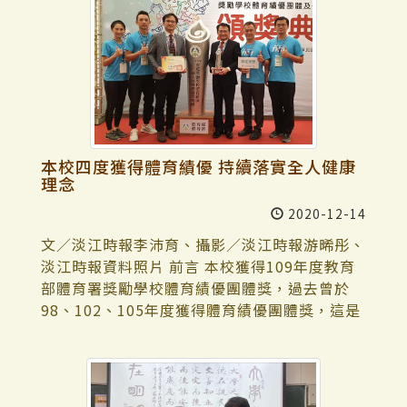
院院長李宗翰、商管學院院長蔡宗儒、外國語文
學院院長吳萬寶、全球發展學院院長包正豪、軍
訓室主任張百誠、衛生保健組組長談遠安，皆親
臨現場為選手們的優秀表現喝采。 首先由體育
處用心製作選手競賽歷程影片《榮耀與感動》於
會場播映，接著葛校長致詞：「今年109年是淡
江大學值得慶賀的一年，首先是我們第四度榮獲
教育部的體育績優獎，再來是今年大專校院運動
本校四度獲得體育績優 持續落實全人健康
會的成績真的很好，去年只有六面金牌二面銀牌
理念
四面銅牌，今年足足是去年的兩倍，大大提升我
2020-12-14
們學校的聲譽，特別感謝教練團與選手的努
力。」校長更幽默表示：「前兩年開幕我都有
文／淡江時報李沛育、攝影／淡江時報游晞彤、
到，今年的開幕典禮，我剛好要去中興大學領
淡江時報資料照片 前言 本校獲得109年度教育
『傑出校友獎』而缺席，明年我就算再得一次傑
部體育署獎勵學校體育績優團體獎，過去曾於
出校友獎，我也不去！我一定會到我們選手的開
98、102、105年度獲得體育績優團體獎，這是
幕典禮！」 葛校長允諾明年若是取得12面金
第四度獲此殊榮，與臺灣大學、彰師大一同獲
牌，獎勵金從一萬元提高至一萬兩千元，引來選
獎。該獎項是教育部為鼓勵推展體育績效的優良
手們振奮歡呼。 奪得「公開女生組田徑800公
學校所訂定之獎項，本校常年在體育事務推展上
尺」金牌，財金三沈佳霓表示最想感謝的人是教
不遺餘力，積極推廣體育活動、運動社團等多項