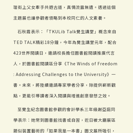
理街上父女牽手共遊古道，真情流露無遺。透過這個
主題展也讓參觀者領略到本校同仁的人文素養。
石秋霞表示：「TKULib Talk覺生講堂」概念來自
TED TALK精彩18分鐘，今年為覺生講堂元年，配合
423世界閱讀日，邀請校長擔任圖書館閱讀推廣代言
人，於圖書館閱讀區分享《The Winds of Freedom
: Addressing Challenges to the University》一
書。未來，將陸續邀請專家學者分享，除提供嶄新觀
點，更能引導讀者深入閱讀與增進創意發想之效。
至覺生紀念圖書館參觀的會計學系三年級謝亞庭同
學表示：她常到圖書館找書或自習，近日被大廳展區
類似裝置藝術的「如果我是一本書」圖文展所吸引，