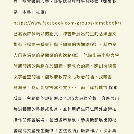
界，探索書的心聲，該館透過社群平台經營「如果我
是一本書」社團(
https://www.facebook.com/groups/iamabook/)
已發表許多精彩的圖文。陳吉斯展出的生動活潑圖文
集有《追夢一葉書》與《閱讀的逃逸路線》，其中令
人印象深刻的是閱讀的逃逸路線5，他點出高中與大學
時期閱讀的樂趣在於翻牆，翻教官的牆、翻訓育組長
文字審查的牆、翻政府教育文化政治的牆，找禁書、
聽禁歌、寫可能會被禁的文字…。而「尋找城市
探索
城事」主題展的規劃則以全球5大洲為分類，分區展出
每洲相關的書籍或影片，並利用師生同仁國外旅遊拍
攝作品佈置展場，營造城市意象。參與攝影展出的秘
書處馮文星先生提供「古道親情」攝影作品，淡水真