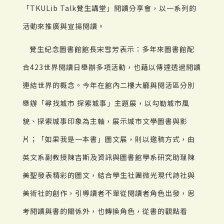
「TKULib Talk覺生講堂」閱讀分享會，以一系列的
活動來推廣與宣揚閱讀。
覺生紀念圖書館館長宋雪芳表示：多年來圖書館配
合423世界閱讀日舉辦多項活動，也藉以傳達透過閱讀
連結世界的概念。今年在館內二樓大廳與閱活區分別
舉辦「尋找城市 探索城事」主題展，以勾勒城市風
貌、探索城事印象為主軸，展示城市文學圖書與影
片；「如果我是一本書」圖文展，則以邀稿方式，由
英文系副教授陳吉斯及資訊與圖書館學系研究助理陳
美聖發表精彩的圖文，結合學生社團微光現代詩社與
美術社的創作，引導讀者不單從閱讀者角色出發，思
考閱讀與書的關係外，也轉換角色，從書的觀點看