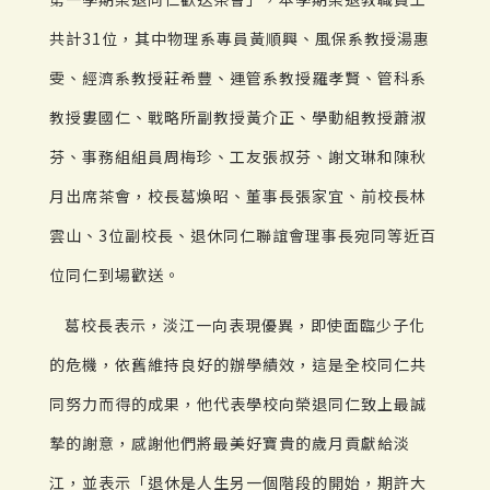
共計31位，其中物理系專員黃順興、風保系教授湯惠
雯、經濟系教授莊希豐、運管系教授羅孝賢、管科系
教授婁國仁、戰略所副教授黃介正、學動組教授蕭淑
芬、事務組組員周梅珍、工友張叔芬、謝文琳和陳秋
月出席茶會，校長葛煥昭、董事長張家宜、前校長林
雲山、3位副校長、退休同仁聯誼會理事長宛同等近百
位同仁到場歡送。
葛校長表示，淡江一向表現優異，即使面臨少子化
的危機，依舊維持良好的辦學績效，這是全校同仁共
同努力而得的成果，他代表學校向榮退同仁致上最誠
摯的謝意，感謝他們將最美好寶貴的歲月貢獻給淡
江，並表示「退休是人生另一個階段的開始，期許大