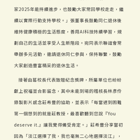
家2025年能持續進步，也鼓勵大家常回學校走走，繼
續以實際行動支持學校。」張董事長鼓勵同仁退休後
維持健康積極的生活態度，善用AI科技持續學習，規
劃自己的生活並享受人生新階段。宛同表示聯誼會常
舉辦多元活動，邀請退休同仁參與，保持聯繫，鼓勵
大家創造豐富精采的退休生活。
接著由葛校長代表致贈紀念獎牌，所屬單位也紛紛
獻上祝福並合影留念，其中未能到場的稽核長林彥伶
錄製影片感念莊希豐的協助，並表示「每當遇到困難
第一個想到的就是莊教授，最喜歡聽到您說『You
deserve it.』讓我覺得備受肯定。」莊希豐分享當初
因為「淡江選擇了我，我也毫無二心地選擇淡江」，