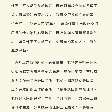
她因一家人都受益於淡江，因此對學校充滿感恩與不
捨；羅孝賢則自豪地說：「我是交管系成立後的第一
位老師，一路走來已37年。」曾擔任臺北市政府交通
局長的他，始終心繫淡江，因為創辦人張建邦曾對他
說「如果幹不下去就回來，你是有娘家的人。」讓他
非常感動。
黃介正為戰略所第一屆畢業生，他想起學校在麗水
街租借做為戰略所教室的民房，現在已變成了古典玫
瑰園；在美國深造回國後，他第一個念頭就是回淡
江；在政府的工作結束後，也還是想回到母校任教，
他感謝大家的包容，才能「全身而退」。蕭淑芬回顧
其教學生涯，分享她在淡江的三個驕傲：一是擁有