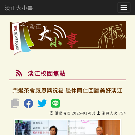
淡江大小事
Togg
navig
淡江校園焦點
榮退茶會感恩與祝福 退休同仁回顧美好淡江
活動時間 2025-01-03)
瀏覽人次 754