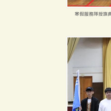
寒假服務隊授旗