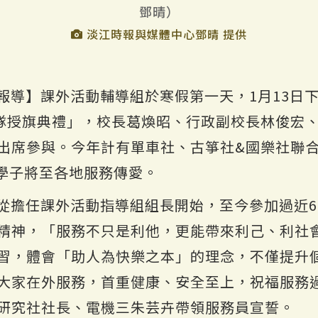
鄧晴）
淡江時報與媒體中心鄧晴 提供
報導】課外活動輔導組於寒假第一天，1月13日
務隊授旗典禮」，校長葛煥昭、行政副校長林俊宏
出席參與。今年計有單車社、古箏社&國樂社聯
血學子將至各地服務傳愛。
從擔任課外活動指導組組長開始，至今參加過近6
精神，「服務不只是利他，更能帶來利己、利社
習，體會「助人為快樂之本」的理念，不僅提升
大家在外服務，首重健康、安全至上，祝福服務
研究社社長、電機三朱芸卉帶領服務員宣誓。