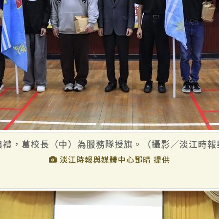
典禮，葛校長（中）為服務隊授旗。（攝影／淡江時報
淡江時報與媒體中心鄧晴 提供