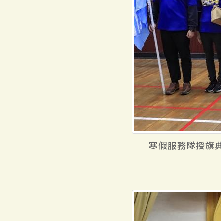
寒假服務隊授旗