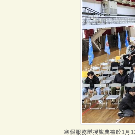
寒假服務隊授旗典禮於1月