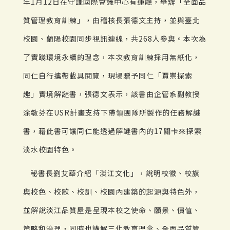
年1月12日在守謙國際會議中心有蓮廳，舉辦「全面品
質管理教育訓練」，由稽核長張德文主持，並與臺北
校園、蘭陽校園同步視訊連線，共268人參與。本次為
了實踐環境永續的理念，本次教育訓練採用無紙化，
同仁自行攜帶載具閱覽，現場贈予同仁「賈崇探索
趣」實境解謎書，張德文表示，該書由企管系副教授
涂敏芬在USR計畫支持下帶領團隊所製作的任務解謎
書，藉此書可讓同仁能透過解謎書內的17關卡來探索
淡水校園特色。
秘書長劉艾華介紹「淡江文化」，說明校徽、校旗
與校色、校歌、校訓、校園內建築的起源與特色外，
並解說淡江品質屋是呈現本校之使命、願景、價值、
策略和治理，同時也講解三化教育理念、全面品質管