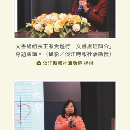
文書組組長王春貴進行「文書處理簡介」
專題演講。（攝影／淡江時報社潘劭愷）
淡江時報社潘劭愷 提供