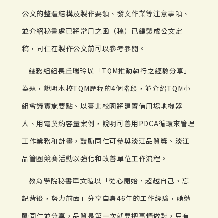
公文的整體結構及製作要領、發文作業等注意事項、
並介紹秘書處已將常用之函（稿）已編製成公文定
稿，同仁在製作公文前可以參考參閱。
總務組組長丘瑞玲以「TQM推動執行之經驗分享」
為題，說明本校TQM歷程的4個階段，並介紹TQM小
組會議實施要點、以臺北校園將建置借用場地機器
人、用電契約容量案例，說明可善用PDCA循環來管理
工作業務和計畫，鼓勵同仁可參與淡江品質獎、淡江
品管圈競賽活動以強化和改善單位工作流程。
教育學院秘書單文暄以「從心開始，超越自己，忘
記背後，努力前面」分享自身46年的工作經驗，她勉
勵同仁並分享，品質是第一次就要把事情做對，只有