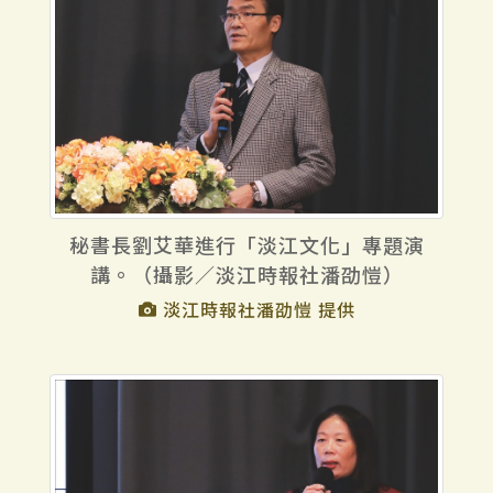
秘書長劉艾華進行「淡江文化」專題演
講。（攝影／淡江時報社潘劭愷）
淡江時報社潘劭愷 提供