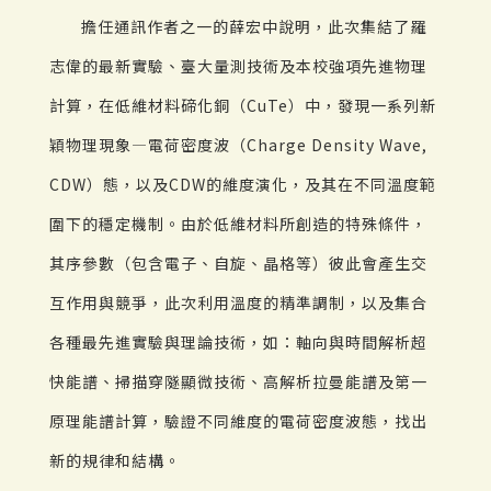
擔任通訊作者之一的薛宏中說明，此次集結了羅
志偉的最新實驗、臺大量測技術及本校強項先進物理
計算，在低維材料碲化銅（CuTe）中，發現一系列新
穎物理現象—電荷密度波（Charge Density Wave,
CDW）態，以及CDW的維度演化，及其在不同溫度範
圍下的穩定機制。由於低維材料所創造的特殊條件，
其序參數（包含電子、自旋、晶格等）彼此會產生交
互作用與競爭，此次利用溫度的精準調制，以及集合
各種最先進實驗與理論技術，如：軸向與時間解析超
快能譜、掃描穿隧顯微技術、高解析拉曼能譜及第一
原理能譜計算，驗證不同維度的電荷密度波態，找出
新的規律和結構。