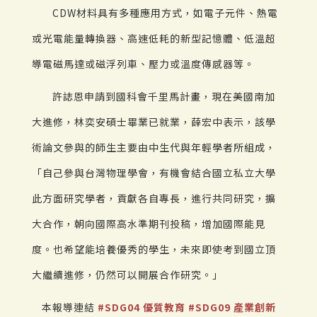
CDW材料具有多種應用方式，如電子元件、熱電
或光電能量轉換器、高速低耗的新型記憶體、低溫超
導電磁馬達或磁浮列車、壓力或溫度傳感器等。
許誌恩申請到國科會千里馬計畫，現在美國南加
大進修，林奕安碩士畢業已就業，薛宏中表示，該學
術論文參與的師生主要由中生代與年輕學者所組成，
「自己參與台灣物理學會，有機會結合國立私立大學
此方面研究學者，貢獻各自專長，進行共同研究，擴
大合作，朝向國際高水準期刊投稿，增加國際能見
度。也希望能培養優秀的學生，未來即使考到國立頂
大繼續進修，仍然可以開展合作研究。」
本報導連結
#SDG04 優質教育
#SDG09 產業創新