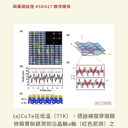
與基礎設施
#SDG17 夥伴關係
(a)CuTe在低溫（77K），透過掃描穿隧顯
微鏡實驗觀測到沿晶軸a軸（紅色箭頭）之