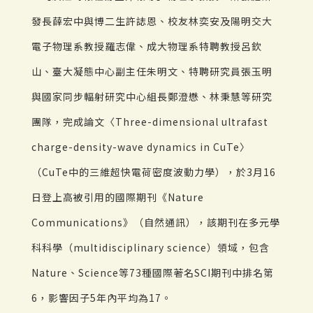
發長薛宏中與博二生許誌恩、校友林奕安及陽明交大
電子物理系教授羅志偉、成大物理系特聘教授呂欽
山、臺大凝態中心副主任朱明文、特聘研究員張玉明
與國家同步輻射研究中心組長鄭澄懋、林秉慧等研究
團隊，完成論文〈Three-dimensional ultrafast
charge-density-wave dynamics in CuTe〉
（CuTe中的三維超快電荷密度波動力學），於3月16
日登上高被引用的國際期刊《Nature
Communications》（自然通訊），該期刊在多元學
科科學（multidisciplinary science）領域，包含
Nature、Science等73種國際著名SCI期刊中排名第
6，影響因子5年內平均為17。