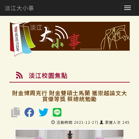
淡江大小事
Togg
navig
淡江校園焦點
財金博周克行 財金雙碩士馬蘭 獲崇越論文大
賞優等獎 蔡總統勉勵
活動時間 2021-12-27)
瀏覽人次 245