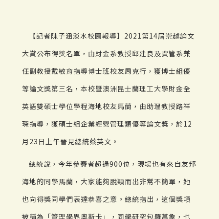
【記者陳子涵淡水校園報導】2021第14屆崇越論文
大賞公布得獎名單，由財金系教授邱建良及資管系兼
任副教授戴敏育指導博士班校友周克行，獲博士組優
等論文獎第三名，本校暨澳洲昆士蘭理工大學財金全
英語雙碩士學位學程海地校友馬蘭，由助理教授路祥
琛指導，獲碩士組企業經營管理類優等論文獎，於12
月23日上午晉見總統蔡英文。
總統說，今年參賽者超過900位，現場也有來自友邦
海地的同學馬蘭，大家能夠脫穎而出非常不簡單，她
也向得獎同學們表達恭喜之意。總統指出，這個獎項
被稱為「管理學界奧斯卡」，同學研究包羅萬象，也