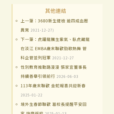
其他連結
上一筆：3680新生健檢 逾四成血壓
異常
2021-12-27)
下一筆：虎躍龍騰生紫氣、臥虎藏龍
在淡江 EMBA歲末聯歡勁歌熱舞 管
科企管並列冠軍
2021-12-27
性別教育推動路漫漫 張家宜董事長
持續善舉引領前行
2026-06-03
113年歲末聯歡 金蛇報喜共迎新春
2025-01-22
境外生春節聯歡 葛校長提醒平安回
家 快樂返校
2025-01-13