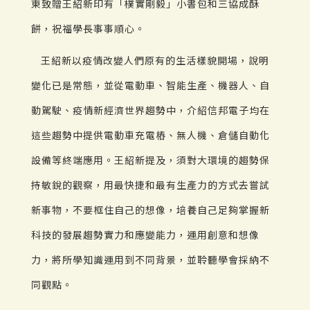
東致贈王紹新印有「樸實剛毅」小書包和三協成酥
餅，祝福學長事事順心。
王紹新以疫情改變人們原有的生活樣貌開場，說明
變化已是常態，並從電動車、智能生產、機器人、自
動駕駛、疫情新經濟世界趨勢中，介紹信邦電子均在
這些趨勢中提供電動車充電樁、無人機、倉儲自動化
設備等終端應用。王紹新提及，須對大環境的趨勢保
持敏銳的觀察，用最快捷和最有生產力的方式去嘗試
新事物，不要框住自己的想像，培養自己足夠掌握新
科技的發展趨勢實力和應變能力，運用創意和想像
力，將所學知識運用到不同背景，並聆聽學會採納不
同觀點。