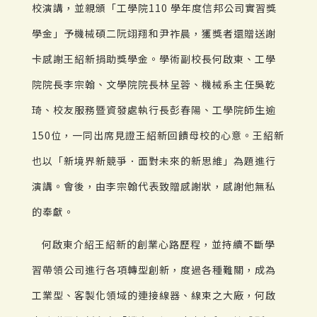
校演講，並親頒「工學院110 學年度信邦公司實習獎
學金」予機械碩二阮翊翔和尹祚晨，獲獎者還贈送謝
卡感謝王紹新捐助獎學金。學術副校長何啟東、工學
院院長李宗翰、文學院院長林呈蓉、機械系主任吳乾
琦、校友服務暨資發處執行長彭春陽、工學院師生逾
150位，一同出席見證王紹新回饋母校的心意。王紹新
也以「新境界新競爭．面對未來的新思維」為題進行
演講。會後，由李宗翰代表致贈感謝狀，感謝他無私
的奉獻。
何啟東介紹王紹新的創業心路歷程，並持續不斷學
習帶領公司進行各項轉型創新，度過各種難關，成為
工業型、客製化領域的連接線器、線束之大廠，何啟