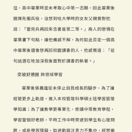
往，高中畢業時並未考取心中第一志願，因此畢業後
選擇先服兵役，沒想到唸大學時的女友父親曾對他
說：「當完兵再回來念書是第二等。」兩人的戀情在
畢業畫下句點，讓他備感不解，為何如此否定一個高
中畢業後還會想再回校園讀書的人，他感慨道：「這
句話潛在地加深我後面對於讀書的執著。」
突破舒適圈 跨領域學習
畢業後張義雄從未停止自我成長的腳步，為了讓
經營更步上軌道，進入本校管理科學碩士班學習管理
學知識；為了讓教學更專業化，修讀中等教育學程，
學習當個好老師，平時工作中時常遇到學生有心理問
題，或是學習障礙，如過動與注意力不集中，經常需