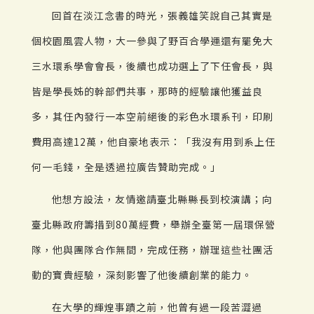
回首在淡江念書的時光，張義雄笑說自己其實是
個校園風雲人物，大一參與了野百合學運還有罷免大
三水環系學會會長，後續也成功選上了下任會長，與
皆是學長姊的幹部們共事，那時的經驗讓他獲益良
多，其任內發行一本空前絕後的彩色水環系刊，印刷
費用高達12萬，他自豪地表示：「我沒有用到系上任
何一毛錢，全是透過拉廣告贊助完成。」
他想方設法，友情邀請臺北縣縣長到校演講；向
臺北縣政府籌措到80萬經費，舉辦全臺第一屆環保營
隊，他與團隊合作無間，完成任務，辦理這些社團活
動的寶貴經驗，深刻影響了他後續創業的能力。
在大學的輝煌事蹟之前，他曾有過一段苦澀過