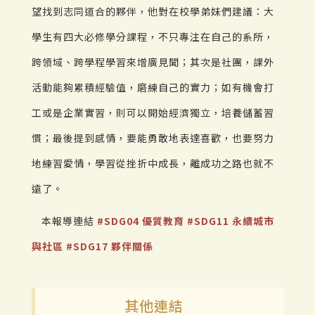
望找到志同道合的夥伴，他對在校學弟妹們建議：大
學生有四大必修學分課程，不只專注在自己的系所，
跨領域、跨學程學習來增廣見聞；其次是社團，課外
活動能夠累積經驗值，磨練自己的實力；如有機會打
工或是企業實習，則可以開始經濟獨立，培養儲蓄習
慣；最後提到感情，要能勇敢地表達喜歡，也要努力
地練習愛情，學習從挫折中成長，離成功之路也就不
遠了。
本報導連結
#SDG04 優質教育
#SDG11 永續城市
與社區
#SDG17 夥伴關係
其他連結