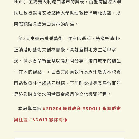
Nuti）主講義大利港口城市的興衰，由暨南國際大學
助理教授翁稷安及銘傳大學助理教授徐明松與談，以
國際觀點見證港口城市的創生。
第2天由臺南禹禹藝術工作室陳禹廷、基隆星濱山-
正濱港町藝術共創林書豪、高雄叁捌地方生活邱承
漢、淡水香草街屋蔡以倫共同分享「港口城市的創生
—在地的觀點」，由合方創意執行長周琍敏與本校資
圖系教授林信成共同與談，下午則安排尋覓馬偕百年
足跡及踏查淡水開港黃金歲月的文化導覽行程。
本報導連結
#SDG04 優質教育
#SDG11 永續城市
與社區
#SDG17 夥伴關係