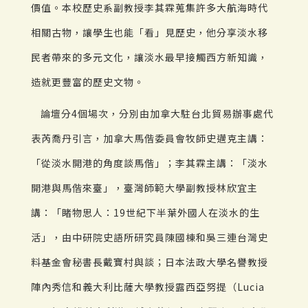
價值。本校歷史系副教授李其霖蒐集許多大航海時代
相關古物，讓學生也能「看」見歷史，他分享淡水移
民者帶來的多元文化，讓淡水最早接觸西方新知識，
造就更豐富的歷史文物。
論壇分4個場次，分別由加拿大駐台北貿易辦事處代
表芮喬丹引言，加拿大馬偕委員會牧師史邁克主講：
「從淡水開港的角度談馬偕」；李其霖主講：「淡水
開港與馬偕來臺」，臺灣師範大學副教授林欣宜主
講：「睹物思人：19世紀下半葉外國人在淡水的生
活」，由中研院史語所研究員陳國棟和吳三連台灣史
料基金會秘書長戴寶村與談；日本法政大學名譽教授
陣內秀信和義大利比薩大學教授露西亞努提（Lucia