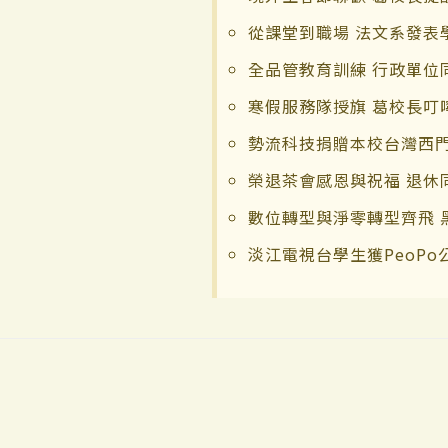
從課堂到職場 法文系發表
全品管教育訓練 行政單位
寒假服務隊授旗 葛校長叮
勢流科技捐贈本校台灣西門
榮退茶會感恩與祝福 退休
數位轉型與淨零轉型齊飛 
淡江電視台學生獲PeoPo