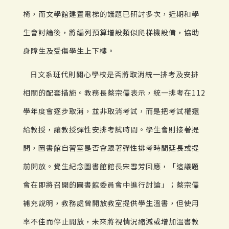
椅，而文學館建置電梯的議題已研討多次，近期和學
生會討論後，將編列預算增設類似爬梯機設備，協助
身障生及受傷學生上下樓。
日文系班代則關心學校是否將取消統一排考及安排
相關的配套措施。教務長蔡宗儒表示，統一排考在112
學年度會逐步取消，並非取消考試，而是把考試權還
給教授，讓教授彈性安排考試時間。學生會則接著提
問，圖書館自習室是否會跟著彈性排考時間延長或提
前開放。覺生紀念圖書館館長宋雪芳回應，「這議題
會在即將召開的圖書館委員會中進行討論」；蔡宗儒
補充說明，教務處曾開放教室提供學生溫書，但使用
率不佳而停止開放，未來將視情況縮減或增加溫書教