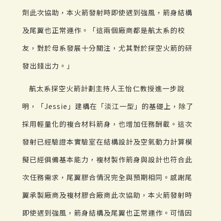
劑此次協助，本火箭發射時即使遇到強風，箭身結構
及尾翼也正常運作。「這兩個廠商都是航太系的校
友，對於母系發展十分關注，尤其對於探空火箭的研
發出錢出力。」
航太系探空火箭計劃主持人王怡仁教授進一步說
明，「Jessie」建構在「淡江一型」的基礎上，除了
採用輕量化的複合材料箭身，也增加任務酬載。這次
發射已經驗證本實驗室在結構設計及空氣動力計算模
擬已經俱備基本能力，複材製作箭身與設計也符合此
次任務需求，尾翼膠合情況完全與預期相同。感謝尾
翼承製廠商及複材膠合廠商此次協助，本火箭發射時
即使遇到強風，箭身結構及尾翼也正常運作。可惜因