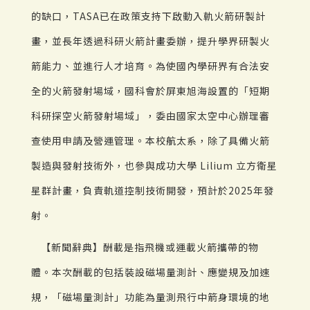
的缺口，TASA已在政策支持下啟動入軌火箭研製計
畫，並長年透過科研火箭計畫委辦，提升學界研製火
箭能力、並進行人才培育。為使國內學研界有合法安
全的火箭發射場域，國科會於屏東旭海設置的「短期
科研探空火箭發射場域」，委由國家太空中心辦理審
查使用申請及營運管理。本校航太系，除了具備火箭
製造與發射技術外，也參與成功大學 Lilium 立方衛星
星群計畫，負責軌道控制技術開發，預計於2025年發
射。
【新聞辭典】酬載是指飛機或運載火箭攜帶的物
體。本次酬載的包括裝設磁場量測計、應變規及加速
規，「磁場量測計」功能為量測飛行中箭身環境的地