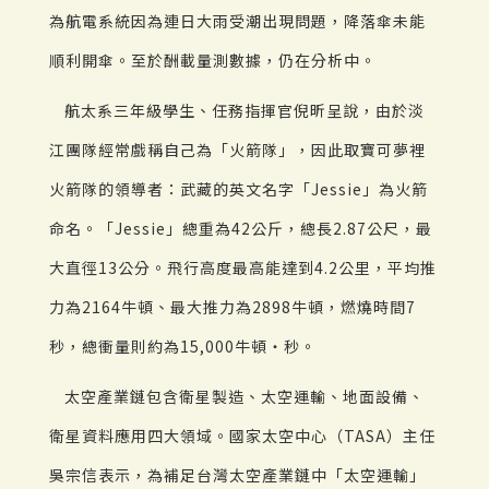
為航電系統因為連日大雨受潮出現問題，降落傘未能
順利開傘。至於酬載量測數據，仍在分析中。
航太系三年級學生、任務指揮官倪昕呈說，由於淡
江團隊經常戲稱自己為「火箭隊」，因此取寶可夢裡
火箭隊的領導者：武藏的英文名字「Jessie」為火箭
命名。「Jessie」總重為42公斤，總長2.87公尺，最
大直徑13公分。飛行高度最高能達到4.2公里，平均推
力為2164牛頓、最大推力為2898牛頓，燃燒時間7
秒，總衝量則約為15,000牛頓‧秒。
太空產業鏈包含衛星製造、太空運輸、地面設備、
衛星資料應用四大領域。國家太空中心（TASA）主任
吳宗信表示，為補足台灣太空產業鏈中「太空運輸」