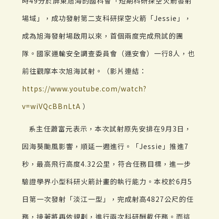
時49分於屏東旭海的國科會「短期科研探空火箭發射
場域」，成功發射第二支科研探空火箭「Jessie」，
成為旭海發射場啟用以來，首個兩度完成飛試的團
隊。國家運輸安全調查委員會（運安會）一行8人，也
前往觀摩本次旭海試射。（影片連結：
https://www.youtube.com/watch?
v=wiVQcBBnLtA
）
系主任蕭富元表示，本次試射原先安排在9月3日，
因海葵颱風影響，順延一週進行。「Jessie」推進7
秒，最高飛行高度4.32公里，符合任務目標，進一步
驗證學界小型科研火箭計畫的執行能力。本校於6月5
日第一次發射「淡江一型」，完成射高4827公尺的任
務，接著將再依規劃，進行兩次科研酬載任務。而這