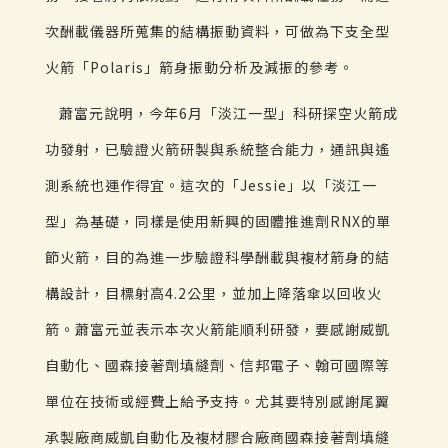
次酬載儀器所蒐集的結構振動資料，可做為下支全型
火箭「Polaris」箭身振動分析及減振的參考。
蕭富元說明，今年6月「淡江一型」科研探空火箭成
功發射，已驗證火箭研製與系統整合能力，通訊與遙
測系統也運作得宜。這次的「Jessie」以「淡江一
型」為基礎，同樣是使用新興的固體推進劑RNX的單
節火箭，目的為進一步驗證科學酬載與複材箭身的結
構設計，目標射高4.2公里，並加上降落傘以回收火
箭。蕭富元並表示本次火箭能順利研發，要感謝威凱
自動化、國森接著劑填縫劑、信邦電子、翰可國際等
單位在技術或經費上給予支持。尤其要特別感謝尾翼
承製廠商威凱自動化及複材膠合廠商國森接著劑填縫