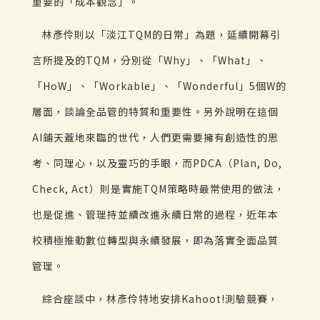
重要的「成本觀念」。
林彥伶則以「淡江TQM的日常」為題，延續開幕引
言所提及的TQM，分別從「Why」、「What」、
「HoW」、「Workable」、「Wonderful」5個W的
層面，談論全品管的特質和重要性。另外說明在這個
AI鋪天蓋地來臨的世代，人們更需要擁有創造性的思
考、同理心，以及靈巧的手眼，而PDCA（Plan, Do,
Check, Act）則是實施TQM策略時最常使用的做法，
也是促進、管理持並續改進永續日常的過程，近年本
校積極推動數位轉型與永續發展，即為落實全面品質
管理。
綜合座談中，林彥伶特地安排Kahoot!測驗競賽，