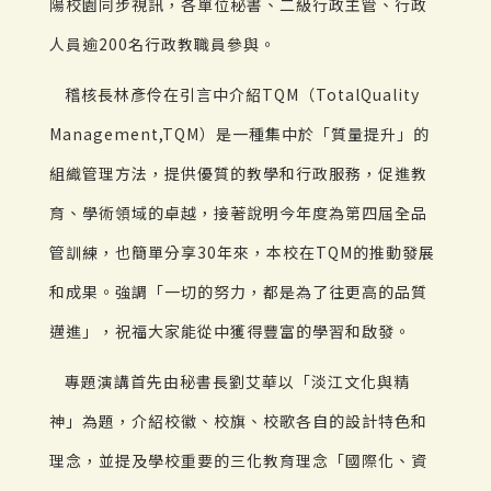
陽校園同步視訊，各單位秘書、二級行政主管、行政
人員逾200名行政教職員參與。
稽核長林彥伶在引言中介紹TQM（TotalQuality
Management,TQM）是一種集中於「質量提升」的
組織管理方法，提供優質的教學和行政服務，促進教
育、學術領域的卓越，接著說明今年度為第四屆全品
管訓練，也簡單分享30年來，本校在TQM的推動發展
和成果。強調「一切的努力，都是為了往更高的品質
邁進」，祝福大家能從中獲得豐富的學習和啟發。
專題演講首先由秘書長劉艾華以「淡江文化與精
神」為題，介紹校徽、校旗、校歌各自的設計特色和
理念，並提及學校重要的三化教育理念「國際化、資