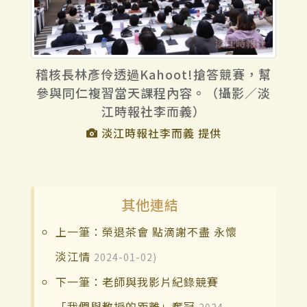
稽核長林彥伶透過Kahoot!搶答競賽，幫
參與同仁複習當天課程內容。（攝影／淡
江時報社李而義）
淡江時報社李而義 提供
其他連結
上一筆：榮退茶會 點滴謝不盡 永懷
淡江情
2024-01-02)
下一筆：老師與我影片紀錄競賽
「我們與教授的距離」奪冠