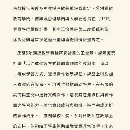
系教授汪美伶及副教授涂敏芬獲評審肯定，分別獲選
教育學門、商業及管理學門與大學社會責任（USR）
專案學門績優計畫，其中王怡萱是第三度獲此殊榮，
涂敏芬則是首次通過計畫即獲得績優計畫肯定。
連續5年通過教學實踐研究計畫的王怡萱，說明獲獎
計畫「以混成學習方式輔助實作課的教與學」係以
「混成學習方式」進行實作教學課程，課堂上特別加
入實體影音設備，引用數位教材輔助學生，在有限的
設備與空間中進行實務操作，培養其在知識性與實作
面之學習能力，強化實踐成效與動機，進而完成更好
的實作成果。「感謝學校、院、系對於教師在教學上
的支持，能夠給予學生幫助讓我覺得非常值得。未來