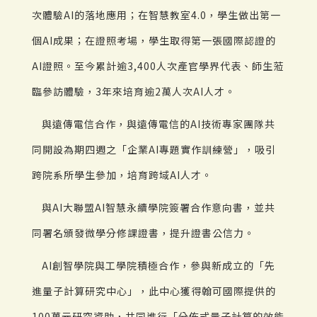
次體驗AI的落地應用；在智慧教室4.0，學生做出第一
個AI成果；在證照考場，學生取得第一張國際認證的
AI證照。至今累計逾3,400人次產官學界代表、師生蒞
臨參訪體驗，3年來培育逾2萬人次AI人才。
與遠傳電信合作，與遠傳電信的AI技術專家團隊共
同開設為期四週之「企業AI專題實作訓練營」，吸引
跨院系所學生參加，培育跨域AI人才。
與AI大聯盟AI智慧永續學院簽署合作意向書，並共
同署名頒發微學分修課證書，提升證書公信力。
AI創智學院與工學院積極合作，參與新成立的「先
進量子計算研究中心」，此中心獲得翰可國際提供的
100萬元研究資助，共同進行「分佈式量子計算的效能