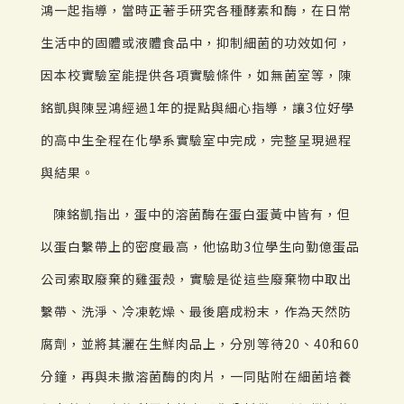
鴻一起指導，當時正著手研究各種酵素和酶，在日常
生活中的固體或液體食品中，抑制細菌的功效如何，
因本校實驗室能提供各項實驗條件，如無菌室等，陳
銘凱與陳昱鴻經過1年的提點與細心指導，讓3位好學
的高中生全程在化學系實驗室中完成，完整呈現過程
與結果。
陳銘凱指出，蛋中的溶菌酶在蛋白蛋黃中皆有，但
以蛋白繫帶上的密度最高，他協助3位學生向勤億蛋品
公司索取廢棄的雞蛋殼，實驗是從這些廢棄物中取出
繫帶、洗淨、冷凍乾燥、最後磨成粉末，作為天然防
腐劑，並將其灑在生鮮肉品上，分別等待20、40和60
分鐘，再與未撒溶菌酶的肉片，一同貼附在細菌培養