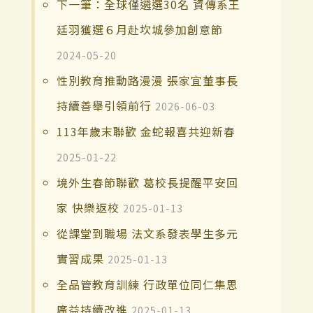
下一筆：全球僅遴選30名 資傳系王
廷羽獲選６月赴坎城參加創意節
2024-05-20
性別教育推動路漫漫 張家宜董事長
持續善舉引領前行
2026-06-03
113年歲末聯歡 金蛇報喜共迎新春
2025-01-22
境外生春節聯歡 葛校長提醒平安回
家 快樂返校
2025-01-13
從課堂到職場 法文系發表學生多元
實習成果
2025-01-13
全品管教育訓練 行政單位同仁集思
廣益持續改進
2025-01-13