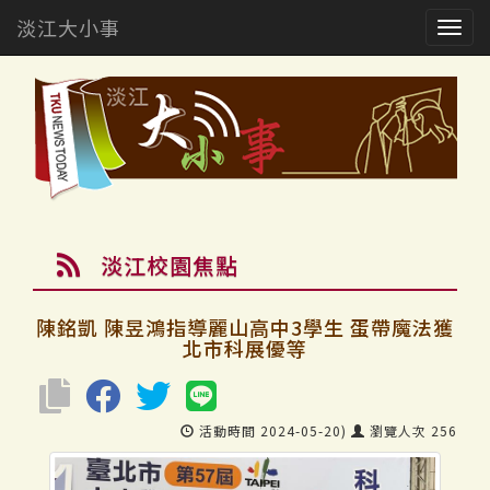
淡江大小事
Togg
navig
淡江校園焦點
陳銘凱 陳昱鴻指導麗山高中3學生 蛋帶魔法獲
北市科展優等
活動時間 2024-05-20)
瀏覽人次 256