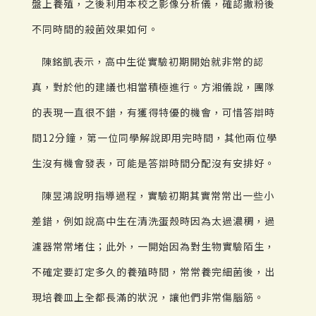
盤上養殖，之後利用本校之影像分析儀，確認撒粉後
不同時間的殺菌效果如何。
陳銘凱表示，高中生從實驗初期開始就非常的認
真，對於他的建議也相當積極進行。方湘儀說，團隊
的表現一直很不錯，有獲得特優的機會，可惜答辯時
間12分鐘，第一位同學解說即用完時間，其他兩位學
生沒有機會發表，可能是答辯時間分配沒有安排好。
陳昱鴻說明指導過程，實驗初期其實常常出一些小
差錯，例如說高中生在清洗蛋殼時因為太過濃稠，過
濾器常常堵住；此外，一開始因為對生物實驗陌生，
不確定要訂定多久的養殖時間，常常養完細菌後，出
現培養皿上全都長滿的狀況，讓他們非常傷腦筋。