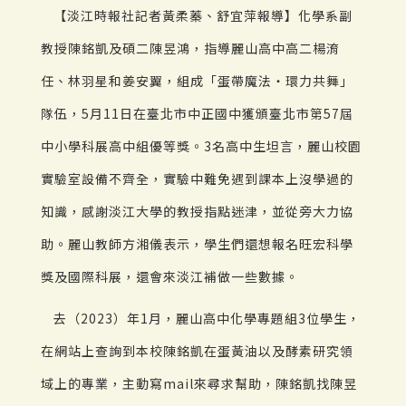
【淡江時報社記者黃柔蓁、舒宜萍報導】化學系副
教授陳銘凱及碩二陳昱鴻，指導麗山高中高二楊淯
任、林羽星和姜安翼，組成「蛋帶魔法‧環力共舞」
隊伍，5月11日在臺北市中正國中獲頒臺北市第57屆
中小學科展高中組優等獎。3名高中生坦言，麗山校園
實驗室設備不齊全，實驗中難免遇到課本上沒學過的
知識，感謝淡江大學的教授指點迷津，並從旁大力協
助。麗山教師方湘儀表示，學生們還想報名旺宏科學
獎及國際科展，還會來淡江補做一些數據。
去（2023）年1月，麗山高中化學專題組3位學生，
在網站上查詢到本校陳銘凱在蛋黃油以及酵素研究領
域上的專業，主動寫mail來尋求幫助，陳銘凱找陳昱