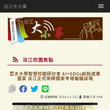
淡江大小事
Togg
navig
淡江校園焦點
亞太大學智慧校園研討會 AI+SDGs創新成果
盛宴 淡江正式掛牌國家考場電腦試場
活動時間 2024-11-21)
瀏覽人次 644