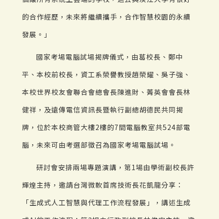
的合作經歷，未來將繼續攜手，合作智慧校園的永續
發展。」
國家考場電腦試場揭牌儀式，由葛校長、鄭中
平、本校前校長，資工系榮譽教授趙榮耀、吳子強、
本校世界校友會聯合會總會長陳進財、菁英會會長林
健祥，及遠傳電信資訊長暨執行副總胡德民共同揭
牌，位於本校商管大樓2樓的7間電腦教室共524部電
腦，未來可由考選部徵召為國家考場電腦試場。
研討會安排兩場專題演講，第1場由學術副校長許
輝煌主持，邀請台灣微軟首席技術長花凱龍分享：
「生成式人工智慧與代理工作流程發展」，講述生成