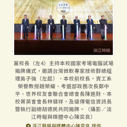
葛校長（左4）主持本校國家考場電腦試場
揭牌儀式，邀請台灣微軟專家技術群總經
理吳子強（左起）、本校前校長，資工系
榮譽教授趙榮耀、考選部政務次長鄭中
平、世界校友會聯合會總會長陳進財、本
校菁英會會長林健祥，及遠傳電信資訊長
暨執行副總胡德民共同揭牌。（攝影／淡
江時報與媒體中心陳奕良）
淡江時報與媒體中心陳奕良 提供