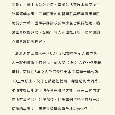
享會」，邀土木系張力偕、電機系沈奕辰兩位交換生
分享留學故事。工學院暨AI創智學院與精準健康學院
院長李宗翰、國際事務副校長陳小雀皆致詞勉勵，強
調世界遼闊無垠，鼓勵年輕人走出象牙塔，以開闊的
心胸勇於探索世界。
赴澳洲昆士蘭大學（UQ）3+2雙聯學制的張力偕，
大一就知道系上有跟昆士蘭大學（UQ）合作3+2雙聯
學制，可以在5年之內取得淡江土木工程學士學位及
UQ土木碩士，父母也鼓勵他就讀，卻遲遲到大四第二
學期才提出申請。他在考完雅思之後，趕在三週內辦
完所有事務順利赴澳深造，他說每個留學生有都一段
荒誕的故事：「想要去留學就勇敢地說yes吧！」