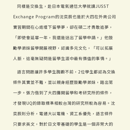
同樣是交換生，赴日本電氣通信大學就讀JUSST
Exchange Program的沈奕辰也是於大四在外商公司
實習期間在心底埋下留學夢，卻在碩二才勇敢追夢，
「即使會延畢一年，我還是送出了留學申請。」他鼓
勵學弟妹留學開展視野，認識多元文化，「可以拓展
人脈，這毫無疑問是留學生涯中最有價值的事情。」
語言問題讓許多學生踟躕不前，2位學生都認為交換
條件其實並不難，並以親身經歷鼓勵學弟妹，踏出第
一步。張力偕到了大四攤開留學和考研究所的條件，
才發現UQ的錄取標準相較台灣的研究所較為容易。沈
奕辰則分析，電通大以電機、資工系優先，語言條件
只要求英文，對於日文零基礎的學生是一個非常大的