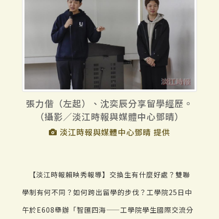
張力偕（左起）、沈奕辰分享留學經歷。
（攝影／淡江時報與媒體中心鄧晴）
淡江時報與媒體中心鄧晴 提供
【淡江時報賴映秀報導】交換生有什麼好處？雙聯
學制有何不同？如何跨出留學的步伐？工學院25日中
午於E608舉辦「智匯四海——工學院學生國際交流分