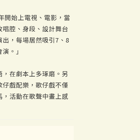
6年開始上電視、電影，當
改唱腔、身段、設計舞台
出，每場居然吸引7、8
會演。」
語，在劇本上多琢磨。另
歌仔戲配樂，歌仔戲不僅
馬，活動在歌聲中畫上感