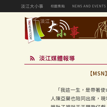
淡江大小事
校園焦點
NEWS AND EVENTS
淡江媒體報導
【MS
「我這一生，是帶著使
人陳亞蘭也陪同出席，現
親肚子裡就天天聽歌仔戲