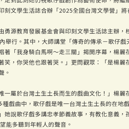
印刻文學生活誌合辦「2025全國台灣文學營」將
由勇源教育發展基金會與印刻文學生活誌主辦，
校內舉行。其中，大師講堂「傳奇的傳承－歌仔戲
唱著「我身騎白馬啊～走三關」揭開序幕，楊麗
著笑，你哭他也跟著哭。」更問觀眾：「是楊麗
聲。
唯一屬於台灣土生土長而生的戲曲文化！」楊麗
0多種戲曲中，歌仔戲是唯一台灣土生土長的在地
」她說歌仔戲多講忠孝節義故事，有教化意義，
希望能多聽到年輕人的聲音。