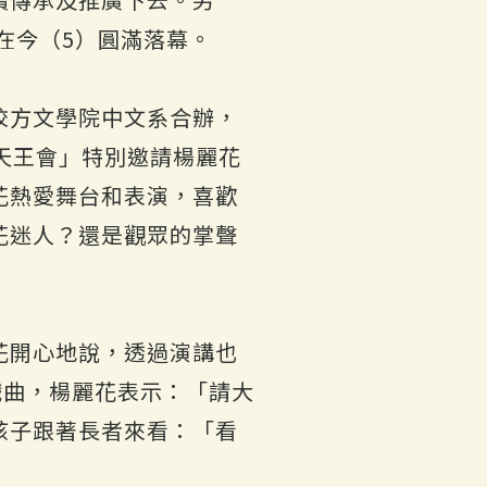
在今（5）圓滿落幕。
校方文學院中文系合辦，
天王會」特別邀請楊麗花
花熱愛舞台和表演，喜歡
花迷人？還是觀眾的掌聲
花開心地說，透過演講也
戲曲，楊麗花表示：「請大
孩子跟著長者來看：「看