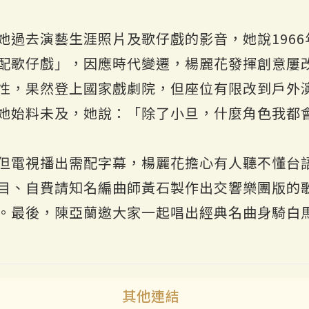
她過去演藝生涯照片及歌仔戲的影音，她說196
配歌仔戲」，因應時代變遷，楊麗花發揮創意屢
性，果然登上國家戲劇院，但座位有限改到戶外演
她始料未及，她說：「除了小旦，什麼角色我都
但電視播出需配字幕，楊麗花擔心有人聽不懂台
目、自費請知名編曲師黃石製作出交響樂團版的
。最後，陳亞蘭邀大家一起唱出經典名曲身騎白
其他連結