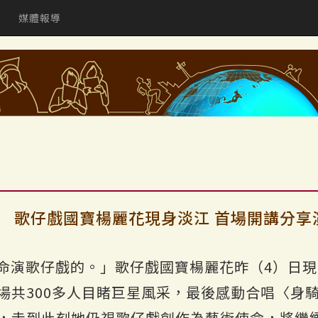
媒體報導
N】 歌仔戲國寶楊麗花現身淡江 首場開講分享
命演歌仔戲的。」歌仔戲國寶楊麗花昨（4）日
場共300多人目睹巨星風采，最後感動合唱〈身
，走到此刻她仍視歌仔戲創作為藝術使命，將繼