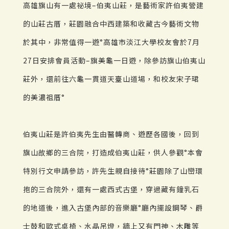
高雄旗山有一處祕境–伯夷山莊，是藝術家許伯夷營建
的山莊古厝，莊園融合中西建築和收藏古今藝術文物
於其中，非常值得一遊°高雄市淡江大學校友會於7月
27日安排會員活動–旗美龜一日遊，除參訪旗山伯夷山
莊外，還前往六龜一貫道天臺山道場，和校友宋子珺
的美濃祖厝°
伯夷山莊是許伯夷先生由醫轉商、遊歷各國後，回到
旗山故鄉的三合院，打造成伯夷山莊，供人參觀°本會
特別行文申請參訪，許先生親自接待°莊園除了山巒環
抱的三合院外，還有一處西式古堡，穿過藏有鐘乳石
的地道後，進入古堡內部的音樂廳°廳內擺設鋼琴、爵
士鼓和歐式桌椅、水晶吊燈，牆上又有門神、木雕等