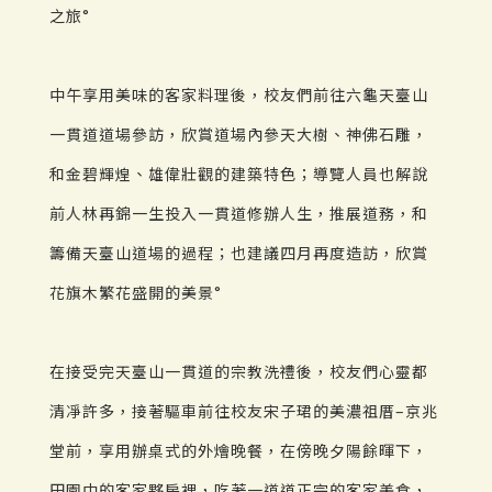
之旅°
中午享用美味的客家料理後，校友們前往六龜天臺山
一貫道道場參訪，欣賞道場內參天大樹、神佛石雕，
和金碧輝煌、雄偉壯觀的建築特色；導覽人員也解說
前人林再錦一生投入一貫道修辦人生，推展道務，和
籌備天臺山道場的過程；也建議四月再度造訪，欣賞
花旗木繁花盛開的美景°
在接受完天臺山一貫道的宗教洗禮後，校友們心靈都
清凈許多，接著驅車前往校友宋子珺的美濃祖厝–京兆
堂前，享用辦桌式的外燴晚餐，在傍晚夕陽餘暉下，
田園中的客家夥房裡，吃著一道道正宗的客家美食，