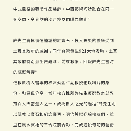
中式風格的藝術作品裝飾，中西藝術巧妙融合在同一
個空間，令參訪的淡江校友們嘆為觀止°
許先生賣掉價值連城的紅寶石，投入賑災的義舉受到
土耳其政府的感謝；同年台灣發生921大地震時，土耳
其政府特別派出救難隊，前來救援，回報許先生當時
的慷慨解囊°
任教於樹人醫專的校友蔡金仁副教授也以粉絲的身
份，和偶像分享，當年校方推薦許先生獲選教育部教
育百人團當選人之一，成為樹人之光的過程°許先生則
以佛教七寶石和紀念郵票、明信片贈送給校友們，並
且在風水寶地的三合院前合影，完成這段奇幻的藝術