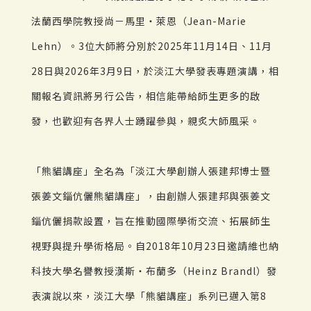
法蘭西學院教授尚－馬里・萊恩（Jean-Marie
Lehn）。3位大師將分別於2025年11月14日、11月
28日與2026年3月9日，於淡江大學發表專題演講，相
關報名資訊將另行公告，相信能帶給師生更多的啟
發，也歡迎有各界人士踴躍參與，親炙大師風采。
「熊貓講座」全名為「淡江大學創辦人張建邦博士暨
張姜文錙伉儷熊貓講座」，由創辦人張建邦與張姜文
錙伉儷捐款設置，旨在推動國際學術交流、拓展師生
視野與提升學術格局。自2018年10月23日邀請維也納
科技大學名譽教授漢斯・布蘭多（Heinz Brandl）發
表演說以來，淡江大學「熊貓講座」系列已邁入第8