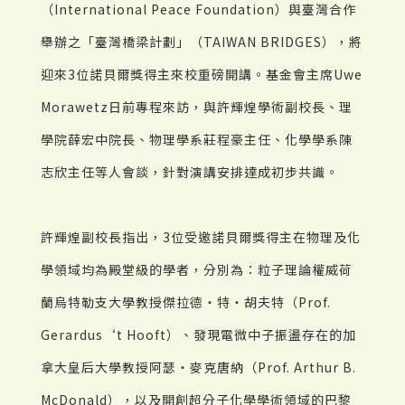
（International Peace Foundation）與臺灣合作
舉辦之「臺灣橋梁計劃」（TAIWAN BRIDGES），將
迎來3位諾貝爾獎得主來校重磅開講。基金會主席Uwe
Morawetz日前專程來訪，與許輝煌學術副校長、理
學院薛宏中院長、物理學系莊程豪主任、化學學系陳
志欣主任等人會談，針對演講安排達成初步共識。
許輝煌副校長指出，3位受邀諾貝爾獎得主在物理及化
學領域均為殿堂級的學者，分別為：粒子理論權威荷
蘭烏特勒支大學教授傑拉德・特・胡夫特（Prof.
Gerardus‘t Hooft）、發現電微中子振盪存在的加
拿大皇后大學教授阿瑟・麥克唐納（Prof. Arthur B.
McDonald），以及開創超分子化學學術領域的巴黎