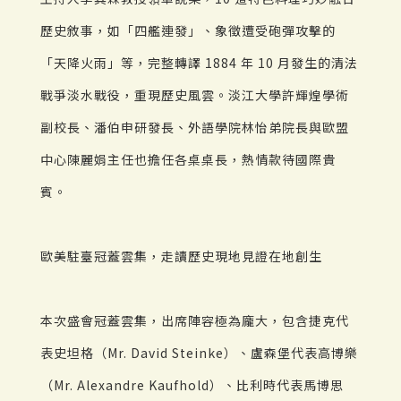
歷史敘事，如「四艦連發」、象徵遭受砲彈攻擊的
「天降火雨」等，完整轉譯 1884 年 10 月發生的清法
戰爭淡水戰役，重現歷史風雲。淡江大學許輝煌學術
副校長、潘伯申研發長、外語學院林怡弟院長與歐盟
中心陳麗娟主任也擔任各桌桌長，熱情款待國際貴
賓。
歐美駐臺冠蓋雲集，走讀歷史現地見證在地創生
本次盛會冠蓋雲集，出席陣容極為龐大，包含捷克代
表史坦格（Mr. David Steinke）、盧森堡代表高博樂
（Mr. Alexandre Kaufhold）、比利時代表馬博思