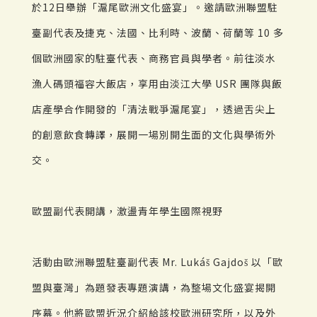
於12日舉辦「滬尾歐洲文化盛宴」。邀請歐洲聯盟駐
臺副代表及捷克、法國、比利時、波蘭、荷蘭等 10 多
個歐洲國家的駐臺代表、商務官員與學者。前往淡水
漁人碼頭福容大飯店，享用由淡江大學 USR 團隊與飯
店產學合作開發的「清法戰爭滬尾宴」，透過舌尖上
的創意飲食轉譯，展開一場別開生面的文化與學術外
交。
歐盟副代表開講，激盪青年學生國際視野
活動由歐洲聯盟駐臺副代表 Mr. Lukáš Gajdoš 以「歐
盟與臺灣」為題發表專題演講，為整場文化盛宴揭開
序幕。他將歐盟近況介紹給該校歐洲研究所，以及外