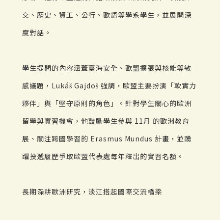
交、歷史、資工、公行、歐語等學系學生，並展開深
度對話。
學生提問的內容涵蓋臺海安全、歐盟擴張與核能等敏
感議題，Lukáš Gajdoš 強調，歐盟主要扮演「軟實力
夥伴」與「堅守原則的角色」。針對學生關心的歐洲
留學與實習機會，他鼓勵學生參與 11月 的歐洲教育
展、關注跨國學習的 Erasmus Mundus 計畫，並踴
躍投遞履歷爭取歐盟代表處每年釋出的實習名額。
長期深耕歐洲研究，淡江搭起國際交流橋梁