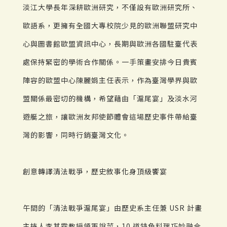
淡江大學長年深耕歐洲研究，不僅設有歐洲研究所、
歐語系，更擁有全國大專校院少見的歐洲聯盟研究中
心與圖書館歐盟資訊中心，長期與歐洲各國駐臺代表
處保持緊密的學術合作關係。一手策畫安排今日貴賓
陣容的歐盟中心陳麗娟主任表示，作為臺灣學界與歐
盟關係最密切的機構，希望藉由「滬尾宴」及淡水河
遊艇之旅，讓歐洲友邦使節體會這場歷史事件帶給臺
灣的影響，同時行銷臺灣文化。
創意轉譯清法戰爭，歷史敘事化身頂級饗宴
午間的「清法戰爭滬尾宴」由歷史系主任兼 USR 計畫
主持人李其霖教授領軍說菜，10 道特色料理巧妙融合