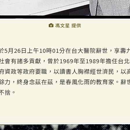
馮文星 提供
5月26日上午10時01分在台大醫院辭世，享
會有諸多貢獻，曾於1969年至1989年擔任台
府資政等政府要職，以讀書人胸襟經世濟民，以
餘力，終身念茲在茲，是春風化雨的教育家。辭
不捨。