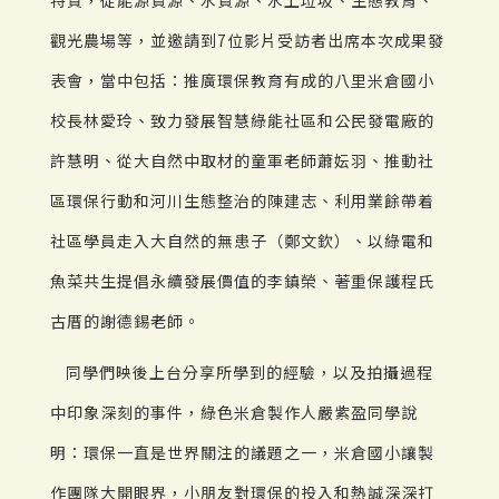
觀光農場等，並邀請到7位影片受訪者出席本次成果發
表會，當中包括：推廣環保教育有成的八里米倉國小
校長林愛玲、致力發展智慧綠能社區和公民發電廠的
許慧明、從大自然中取材的童軍老師蕭妘羽、推動社
區環保行動和河川生態整治的陳建志、利用業餘帶着
社區學員走入大自然的無患子（鄭文欽）、以綠電和
魚菜共生提倡永續發展價值的李鎮榮、著重保護程氏
古厝的謝德錫老師。
同學們映後上台分享所學到的經驗，以及拍攝過程
中印象深刻的事件，綠色米倉製作人嚴紫盈同學說
明：環保一直是世界關注的議題之一，米倉國小讓製
作團隊大開眼界，小朋友對環保的投入和熱誠深深打