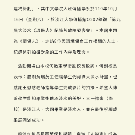
建構計劃」，其中文學院大眾傳播學系於110年10月
16日（星期六），於淡江大學傳播館O202舉辦「第九
屆大淡水《環保志》紀錄片放映發表會」。本屆主題
為《環保志》，走訪8位與環境保育工作相關的人士，
紀錄這群拍攝對象的工作內容及理念。
活動開場由本校何啟東學術副校長致詞，何副校長
表示：感謝黃瑞茂主任讓學生們認識大淡水計畫，也
感謝王慰慈老師指導學生完成影片的拍攝。希望大傳
系學生能夠畢業後傳承淡水的美好，大一進來（學
校）是淡江人，大四畢業是淡水人，並在最後祝願成
果展圓滿成功。
前淡水鎮長長蔡葉偉也說明：自從《人物志》成為