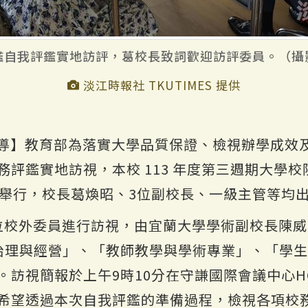
鑑自我評鑑實地訪評，葛校長致詞歡迎訪評委員。（攝
淡江時報社 TKUTIMES 提供
導】教育部為落實大學品質保證、檢視辦學成效
務評鑑實地訪視，本校 113 年度第三週期大學
園舉行，校長葛煥昭、3位副校長、一級主管等均
位校外委員進行訪視，由宜蘭大學學術副校長陳
治理與經營」、「教師教學與學術專業」、「學
訪視簡報於上午9時10分在守謙國際會議中心HC
希望透過本次自我評鑑的準備過程，檢視各項校