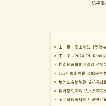
訪視委
上一筆：愛上淡江【學院專題】國
下一筆：2024 EduRa
性別教育推動路漫漫 張家
113年歲末聯歡 金蛇報喜
境外生春節聯歡 葛校長提
從課堂到職場 法文系發表
全品管教育訓練 行政單位