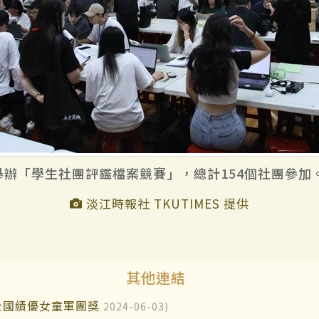
日舉辦「學生社團評鑑檔案競賽」，總計154個社團參加
淡江時報社 TKUTIMES 提供
其他連結
全國績優女童軍團獎
2024-06-03)