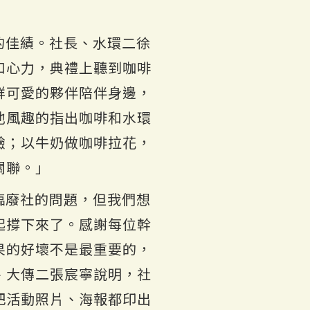
的佳績。社長、水環二徐
和心力，典禮上聽到咖啡
群可愛的夥伴陪伴身邊，
他風趣的指出咖啡和水環
驗；以牛奶做咖啡拉花，
關聯。」
臨廢社的問題，但我們想
起撐下來了。感謝每位幹
果的好壞不是最重要的，
、大傳二張宸寧說明，社
把活動照片、海報都印出