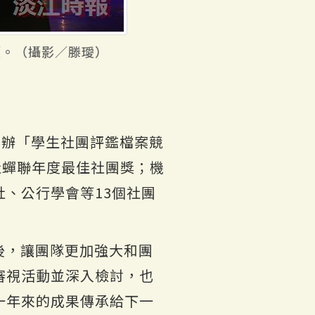
項。（攝影／滕璦）
舉辦「學生社團評鑑檔案競
社蟬聯年度最佳社團獎；機
、公行學會等13個社團
後，讓團隊更加強大和團
審視活動並深入檢討，也
一年來的成果傳承給下一