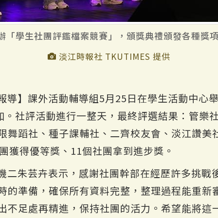
舉辦「學生社團評鑑檔案競賽」，頒獎典禮頒發各種獎
淡江時報社 TKUTIMES 提供
報導】課外活動輔導組5月25日在學生活動中心
參加。社評活動進行一整天，最終評選結果：管樂
限舞蹈社、種子課輔社、二齊校友會、淡江讚美社
社團獲得優等獎、11個社團拿到進步獎。
機二朱芸卉表示，感謝社團幹部在經歷許多挑戰
時的準備，確保所有資料完整，整理過程能重新
出不足處再精進，保持社團的活力。希望能將這