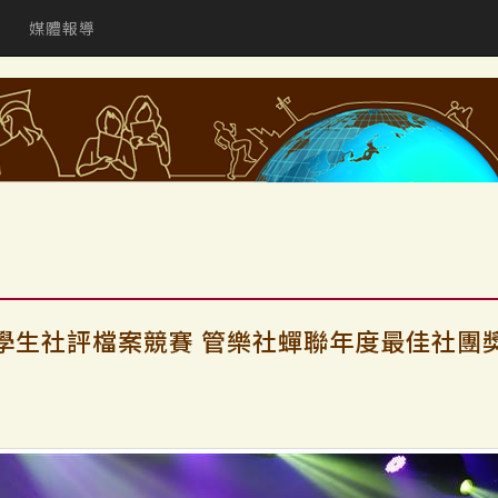
媒體報導
學生社評檔案競賽 管樂社蟬聯年度最佳社團