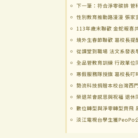
下一筆：符合淨零碳排 管
性別教育推動路漫漫 張家
113年歲末聯歡 金蛇報喜
境外生春節聯歡 葛校長提
從課堂到職場 法文系發表
全品管教育訓練 行政單位
寒假服務隊授旗 葛校長叮
勢流科技捐贈本校台灣西門
榮退茶會感恩與祝福 退休
數位轉型與淨零轉型齊飛 
淡江電視台學生獲PeoPo