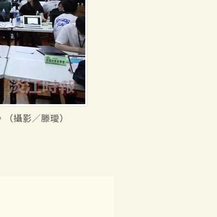
。（攝影／滕璦）