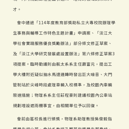
才。
會中通過「114年度教育部獎助私立大專校院辦理學
生事務與輔導工作特色主題計畫」申請案、「淡江大
學社會實踐服務優良獎勵辦法」部分條文修正草案、
及「淡江大學研究發展處設置辦法」第六條修正草案3
項提案。臨時動議則由航太系系主任蕭富元，提出工
學大樓附近疑似抽水馬達運轉時發出巨大噪音、大門
管制站於尖峰時段處理車輛入校標準，及校園內車輛
限速措施；物理系系主任莊程豪則建議校園內公車站
規劃增設遮雨棚事宜，由相關單位予以回復。
會前由葛校長進行頒獎，物理系助理教授吳俊毅指
導學生胡少華、會計系教授孔繁華指導學生蔡喬綺、