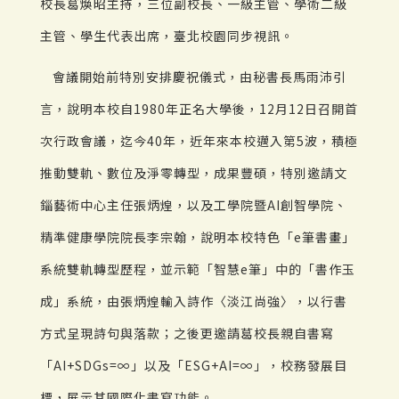
校長葛煥昭主持，三位副校長、一級主管、學術二級
主管、學生代表出席，臺北校園同步視訊。
會議開始前特別安排慶祝儀式，由秘書長馬雨沛引
言，說明本校自1980年正名大學後，12月12日召開首
次行政會議，迄今40年，近年來本校邁入第5波，積極
推動雙軌、數位及淨零轉型，成果豐碩，特別邀請文
錙藝術中心主任張炳煌，以及工學院暨AI創智學院、
精準健康學院院長李宗翰，說明本校特色「e筆書畫」
系統雙軌轉型歷程，並示範「智慧e筆」中的「書作玉
成」系統，由張炳煌輸入詩作〈淡江尚強〉，以行書
方式呈現詩句與落款；之後更邀請葛校長親自書寫
「AI+SDGs=∞」以及「ESG+AI=∞」，校務發展目
標，展示其國際化書寫功能。