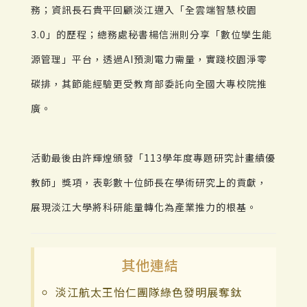
務；資訊長石貴平回顧淡江邁入「全雲端智慧校園
3.0」的歷程；總務處秘書楊信洲則分享「數位孿生能
源管理」平台，透過AI預測電力需量，實踐校園淨零
碳排，其節能經驗更受教育部委託向全國大專校院推
廣。
活動最後由許輝煌頒發「113學年度專題研究計畫績優
教師」獎項，表彰數十位師長在學術研究上的貢獻，
展現淡江大學將科研能量轉化為產業推力的根基。
其他連結
淡江航太王怡仁團隊綠色發明展奪鈦