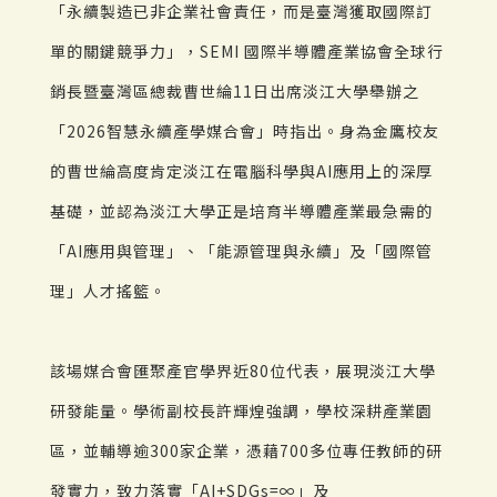
「永續製造已非企業社會責任，而是臺灣獲取國際訂
單的關鍵競爭力」，SEMI 國際半導體產業協會全球行
銷長暨臺灣區總裁曹世綸11日出席淡江大學舉辦之
「2026智慧永續產學媒合會」時指出。身為金鷹校友
的曹世綸高度肯定淡江在電腦科學與AI應用上的深厚
基礎，並認為淡江大學正是培育半導體產業最急需的
「AI應用與管理」、「能源管理與永續」及「國際管
理」人才搖籃。
該場媒合會匯聚產官學界近80位代表，展現淡江大學
研發能量。學術副校長許輝煌強調，學校深耕產業園
區，並輔導逾300家企業，憑藉700多位專任教師的研
發實力，致力落實「AI+SDGs=∞」及