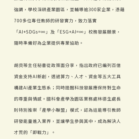
強調，學校深耕產業園區，並輔導逾300家企業，憑藉
700多位專任教師的研發實力，致力落實
「AI+SDGs=∞」及「ESG+AI=∞」校務發展願景，
隨時準備好為企業提供專業協助。
胡貝蒂主任秘書從政策面分享，指出政府已編列百億
資金支持AI新創，透過算力、人才、資金等五大工具
構建AI產業生態系；同時提醒科技發展應保持對生命
的尊重與情感。國科會產學及園區業務處林德生處長
則特別推崇「產學小聯盟」模式，認為這能導引教師
研發能量進入業界，並讓學生參與其中，成為解決人
才荒的「即戰力」。