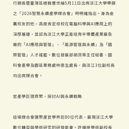
行銷長暨臺灣區總裁曹世綸5月11日出席淡江大學舉辦
之「2026智慧永續產學媒合會」時明確指出。身為金
鷹校友的他，高度肯定母校在電腦科學與AI應用上的
深厚基礎，並認為淡江大學正是培育半導體產業最急
需的「AI應用與管理」、「能源管理與永續」及「國
際管理」人才搖籃。數位發展部胡貝蒂主任秘書、國
科會產學及園區業務處林德生處長，與淡江3位副校長
均出席媒合會。
官產學巨頭齊聚，探討AI與永續戰略
這場媒合會匯聚產官學界近80位代表，展現淡江大學
數位轉型與學術研究的研發能量。許輝煌學術副校長