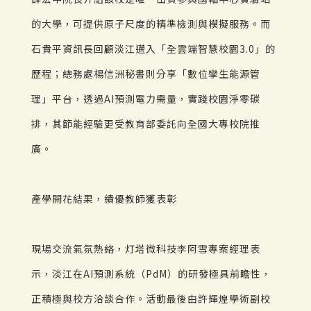
的大學，可提供原子尺度的精準檢測與模擬服務。而
石貴平資訊長回顧淡江邁入「全雲端智慧校園3.0」的
歷程；總務處楊信洲秘書則分享「數位孿生能源管
理」平台，透過AI預測電力需量，實踐校園淨零碳
排，其節能經驗更受教育部委託向全國大專校院推
廣。
產學開花結果，績優教師獲表彰
現場交流氣氛熱絡，灯塔微科技李阿雪專案經理表
示，淡江在AI預測系統（PdM）的研發極具前瞻性，
正積極與校方洽談合作。活動最後由許輝煌學術副校