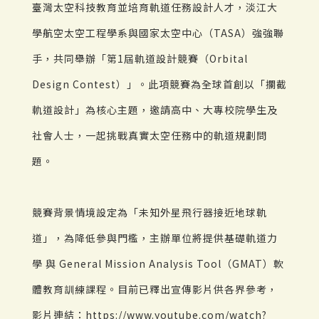
臺灣太空科技教育並培育軌道任務設計人才，淡江大
學航空太空工程學系與國家太空中心（TASA）強強聯
手，共同舉辦「第1屆軌道設計競賽（Orbital
Design Contest）」。此項競賽為全球首創以「攔截
軌道設計」為核心主題，邀請高中、大專校院學生及
社會人士，一起挑戰真實太空任務中的軌道規劃問
題。
競賽背景情境設定為「未知外星飛行器接近地球軌
道」，為降低參與門檻，主辦單位將提供基礎軌道力
學 與 General Mission Analysis Tool（GMAT）軟
體教育訓練課程。目前已釋出宣傳影片供各界參考，
影片連結：https://www.youtube.com/watch?