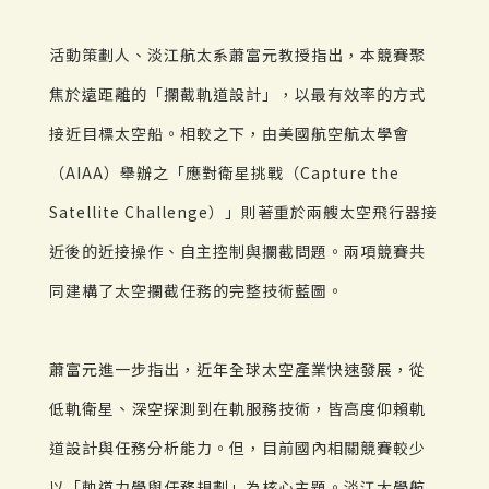
活動策劃人、淡江航太系蕭富元教授指出，本競賽聚
焦於遠距離的「攔截軌道設計」，以最有效率的方式
接近目標太空船。相較之下，由美國航空航太學會
（AIAA）舉辦之「應對衛星挑戰（Capture the
Satellite Challenge）」則著重於兩艘太空飛行器接
近後的近接操作、自主控制與攔截問題。兩項競賽共
同建構了太空攔截任務的完整技術藍圖。
蕭富元進一步指出，近年全球太空產業快速發展，從
低軌衛星、深空探測到在軌服務技術，皆高度仰賴軌
道設計與任務分析能力。但，目前國內相關競賽較少
以「軌道力學與任務規劃」為核心主題。淡江大學航