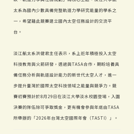
太系為國內少數具備完整軌道力學研究能量的學系之
一，希望藉此競賽建立國內太空任務設計的交流平
台。
淡江航太系洪健君主任表示，系上近年積極投入太空
科技教育與火箭研發，透過與TASA合作，期盼培養具
備任務分析與軌道設計能力的新世代太空人才，進一
步提升臺灣於國際太空科技領域之能量與競爭力。競
賽初賽預計於8月29日在淡江大學淡水校園登場，入圍
決賽的隊伍除可爭取獎金，更有機會參與年底由TASA
所舉辦的「2026年台灣太空國際年會（TASTI）」。