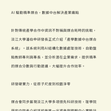
AI 驅動精準媒合，數據中台解決產業痛點
針對傳統產學合作中資訊不對稱與媒合耗時的挑戰，
淡江大學潘伯申研發長正式介紹「產學數據中台媒合
系統」。該系統利用AI結構化數據處理技術，自動盤
點教師專利與專長，並分析潛在企業需求，提供精準
的媒合分數與行動建議，大幅提升合作效率。
研發硬實力，從原子尺度到校園淨零
媒合會同步展現淡江大學多項領先科研技術，理學院
薛宏中院長介紹該校是唯一出資參與國輻中心實驗站