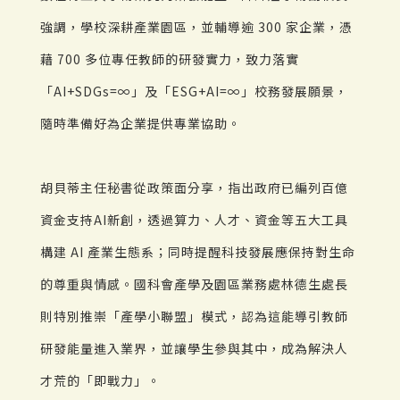
強調，學校深耕產業園區，並輔導逾 300 家企業，憑
藉 700 多位專任教師的研發實力，致力落實
「AI+SDGs=∞」及「ESG+AI=∞」校務發展願景，
隨時準備好為企業提供專業協助。
胡貝蒂主任秘書從政策面分享，指出政府已編列百億
資金支持AI新創，透過算力、人才、資金等五大工具
構建 AI 產業生態系；同時提醒科技發展應保持對生命
的尊重與情感。國科會產學及園區業務處林德生處長
則特別推崇「產學小聯盟」模式，認為這能導引教師
研發能量進入業界，並讓學生參與其中，成為解決人
才荒的「即戰力」。