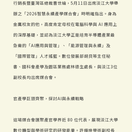
行銷長暨臺灣區總裁曹世綸，5月11日出席淡江大學舉
辦之「2026智慧永續產學媒合會」時明確指出。身為
金鷹校友的他，高度肯定母校在電腦科學與 AI 應用上
的深厚基礎，並認為淡江大學正是培育半導體產業最
急需的「AI應用與管理」、「能源管理與永續」及
「國際管理」人才搖籃。數位發展部胡貝蒂主任秘
書、國科會產學及園區業務處林德生處長，與淡江3位
副校長均出席媒合會。
官產學巨頭齊聚，探討AI與永續戰略
這場媒合會匯聚產官學界近 80 位代表，展現淡江大學
數位轉型與學術研究的研發能量。許輝煌學術副校長