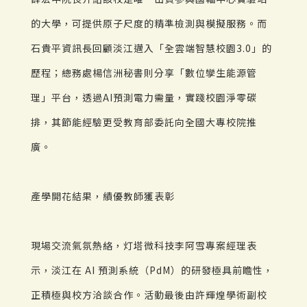
的大學，可提供原子尺度的精準檢測與模擬服務。而
石貴平資訊長回顧淡江邁入「全雲端智慧校園3.0」的
歷程；總務處楊信洲秘書則分享「數位孿生能源管
理」平台，透過AI預測電力需量，實踐校園淨零碳
排，其節能經驗更受教育部委託向全國大專校院推
廣。
產學開花結果，績優教師獲表彰
現場交流氣氛熱絡，灯塔微科技李阿雪專案經理表
示，淡江在 AI 預測系統（PdM）的研發極具前瞻性，
正積極與校方洽談合作。活動最後由許輝煌學術副校