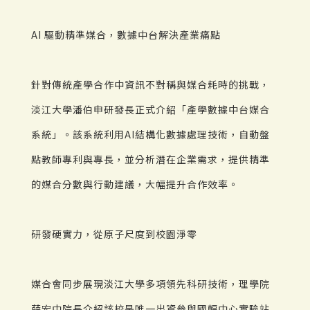
AI 驅動精準媒合，數據中台解決產業痛點
針對傳統產學合作中資訊不對稱與媒合耗時的挑戰，
淡江大學潘伯申研發長正式介紹「產學數據中台媒合
系統」。該系統利用AI結構化數據處理技術，自動盤
點教師專利與專長，並分析潛在企業需求，提供精準
的媒合分數與行動建議，大幅提升合作效率。
研發硬實力，從原子尺度到校園淨零
媒合會同步展現淡江大學多項領先科研技術，理學院
薛宏中院長介紹該校是唯一出資參與國輻中心實驗站