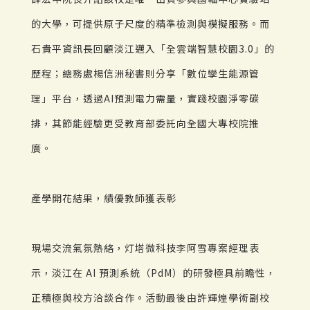
的大學，可提供原子尺度的精準檢測與模擬服務。而
石貴平資訊長回顧淡江邁入「全雲端智慧校園3.0」的
歷程；總務處楊信洲秘書則分享「數位孿生能源管
理」平台，透過AI預測電力需量，實踐校園淨零碳
排，其節能經驗更受教育部委託向全國大專校院推
廣。
產學開花結果，績優教師獲表彰
現場交流氣氛熱絡，灯塔微科技李阿雪專案經理表
示，淡江在 AI 預測系統（PdM）的研發極具前瞻性，
正積極與校方洽談合作。活動最後由許輝煌學術副校