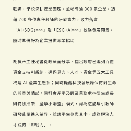
強調，學校深耕產業園區，並輔導逾 300 家企業，憑
藉 700 多位專任教師的研發實力，致力落實
「AI+SDGs=∞」及「ESG+AI=∞」校務發展願景，
隨時準備好為企業提供專業協助。
胡貝蒂主任秘書從政策面分享，指出政府已編列百億
資金支持AI新創，透過算力、人才、資金等五大工具
構建 AI 產業生態系；同時提醒科技發展應保持對生命
的尊重與情感。國科會產學及園區業務處林德生處長
則特別推崇「產學小聯盟」模式，認為這能導引教師
研發能量進入業界，並讓學生參與其中，成為解決人
才荒的「即戰力」。