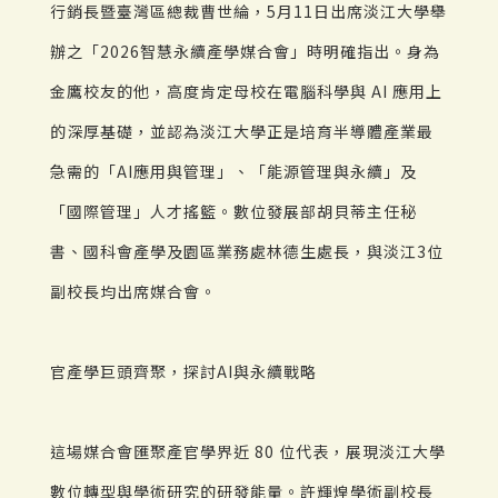
行銷長暨臺灣區總裁曹世綸，5月11日出席淡江大學舉
辦之「2026智慧永續產學媒合會」時明確指出。身為
金鷹校友的他，高度肯定母校在電腦科學與 AI 應用上
的深厚基礎，並認為淡江大學正是培育半導體產業最
急需的「AI應用與管理」、「能源管理與永續」及
「國際管理」人才搖籃。數位發展部胡貝蒂主任秘
書、國科會產學及園區業務處林德生處長，與淡江3位
副校長均出席媒合會。
官產學巨頭齊聚，探討AI與永續戰略
這場媒合會匯聚產官學界近 80 位代表，展現淡江大學
數位轉型與學術研究的研發能量。許輝煌學術副校長