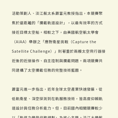
活動策劃人、淡江航太系蕭富元教授指出，本競賽聚
焦於遠距離的「攔截軌道設計」，以最有效率的方式
接近目標太空船。相較之下，由美國航空航太學會
（AIAA）舉辦之「應對衛星挑戰（Capture the
Satellite Challenge）」則著重於兩艘太空飛行器接
近後的近接操作、自主控制與攔截問題。兩項競賽共
同建構了太空攔截任務的完整技術藍圖。
蕭富元進一步指出，近年全球太空產業快速發展，從
低軌衛星、深空探測到在軌服務技術，皆高度仰賴軌
道設計與任務分析能力。但，目前國內相關競賽較少
以「軌道力學與任務規劃」為核心主題。淡江大學航