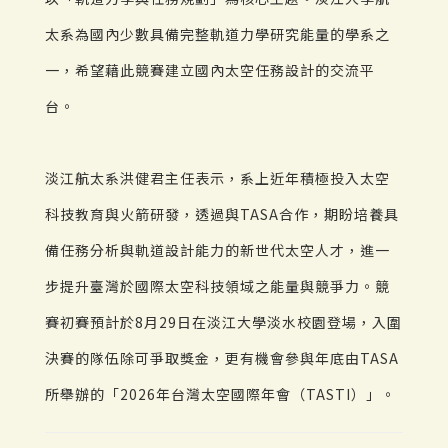
太系為國內少數具備完整軌道力學研究能量的學系之
一，希望藉此競賽建立國內太空任務設計的交流平
台。
淡江航太系洪健君主任表示，系上近年積極投入太空
科技教育與火箭研發，透過與TASA合作，期盼培養具
備任務分析與軌道設計能力的新世代太空人才，進一
步提升臺灣於國際太空科技領域之能量與競爭力。競
賽初賽預計於8月29日在淡江大學淡水校園登場，入圍
決賽的隊伍除可爭取獎金，更有機會參與年底由TASA
所舉辦的「2026年台灣太空國際年會（TASTI）」。