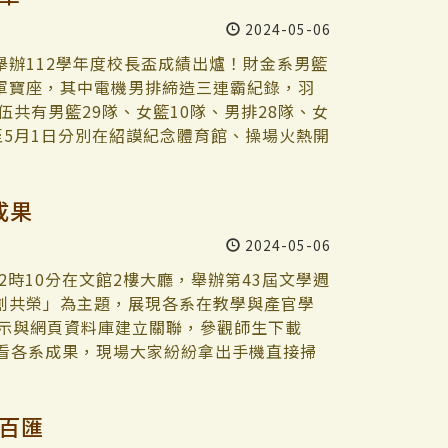
需要銜接職場，而「策略管理」這門課是企管
2024-05-06
跟經營？如何設計我們的教學模組的主題，
反覆自問後，她勇敢的定下計畫名稱——成為
辦112學年度校長盃成績出爐！財金系男籃
就是——師生共同成為永續管理師。」她以十
軍寶座，其中電機男排締造三連霸紀錄，羽
 四大教學模組 小組公司化實作 她想透過
共有男籃29隊、女籃10隊、男排28隊、女
操作的教學模組。有了這個構思，四大教學
日至5月1日分別在紹謨紀念體育館、操場火熱開
運營操作、永續識讀發展、企業仿真實作，這
師長及各系學生皆到場觀賽，為選手們加油打
設計的。 仿效公司治理，涂敏芬讓整個策略
與比賽的選手和師長們，大家的努力和付出讓
成果
式，把全班分為10組，進行團隊學習。進入
運動，更是培養團隊合作、毅力，以及領導
長、公關長、永續長，教師是金管會主席，
將這種精神融入生活的不同面向。」 連續3
2024-05-06
發布會，也就是永續學習歷程的報導揭露。
，今年加入許多大一學弟，由於平時較難聚
3.0」——小組公司化的競合共學機制。 在
預熱調整，「希望下次系主任能現身為我們
2時10分在文館2樓大廳，舉辦第43屆文學週
業模式圖來探討策略知能學習主題，並利用
賽事的財金系男籃隊長、財金四劉秉翰分享，
創共榮」為主題，展現各系在教學與產官學
模擬系統，在這一門永續課程中，建立永續學習
來越投入，願意擠出時間一起努力，才得以
展示與網頁資料庫建立關聯，參觀師生下載
司達到設定目標：在這個學期結束以前，藉
希望未來能有更多學弟參與，一起讓系籃變
觀看各系成果，現場大家紛紛拿出手機直接掃
模式圖，學生從害怕到上手，整個過程是在教
此次賽事相當激烈，每個人都努力拚搏，從領
上，主持人資圖系副教授張玄菩和助理教授
教學影片修正、找教師討論、依教師回饋進
們好好加油，學姐已盡力傳授經驗了，未來
R大學社會責任獎，以「清法戰爭滬尾宴」榮
百匯
說這個過程讓原本害怕的事到最後：「真正
那開心與認真的傳統。」 國企系羽球隊長、
的成果。學術副校長許輝煌、文錙藝術中心
讓我更快速的吸收所學，並且在學習任務的
依照每位選手的狀況做調整，並針對不足的
長李宗翰、商管學院院長楊立人、外國語文學