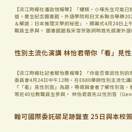
優良品質得1.5 PDU），到了第六週已經是全班墊底（
行一劉倖羽分享，很開心能夠參與本次講座，過程中
行良性循環。 學術副校長許輝煌於揭幕後首先致詞
危機感讓他們在第七週急起直追，開始運用策略工具
作品，同時更加豐富自己的書單。 茶道專家廖育
僅能做特定的運算，代表目前量子計算還無法被廣泛
【淡江時報社潘劭愷報導】「糟糕，小塚先生可能已
企業在這麼不確定性的環境下，達到公司的目標」。
作皊報導】覺生紀念圖書館、外語學院和日文系共同舉
究，他期待三院的合作能引領更多老師投入量子研究
道。覺生紀念圖書館、外語學院和日文系聯合舉辧20
境，讓成員在整個學期中，都處在一種隨時審視自己
場，5月1日中午12時30分在圖書館2樓閱活區舉行
之一，「期望此研究中心能結合老師與研究生的力量
＆解謎：日本推理文學的秘密」，開幕式4月24日上午
至影響到了我在其他課堂的學習上。」 團隊競爭 
殺人遊戲》」，主講人為日文系副教授廖育卿，近70
能在世界舞台發光發熱。」 中心主任，理學院院長
職員生參與。 圖書館館長宋雪芳致詞時首先感謝外
底翻身的策略：「我們在效率、品質、回應、創新這
宏，提到自己平時有在關注推理作品，認為不僅能結合
助，希望之後能夠凝聚全校對於科研有濃厚興趣的同
讀日活動，帶領教職員生感受世界各國文化。今年與
每週小組會議，透過戴明的PDCA品質管理模式，尋
用之題材，鼓勵大家可從閱讀或戲劇進行涉獵，享受
表示，中心的目標是培養優秀的研究生進行基礎性的
外，更新增兩場由學生帶領的推理小說讀書會、桌遊
性別主流化演講 林怡君帶你「看」見性
可能蹦出一個更新穎更好的點子。」運用團隊多樣化
業：雪月花殺人遊戲》故事大綱及角色關係圖，帶入
文，取得令人矚目的成果。 吳俊毅在簡報中，向在
體驗閱讀推理的樂趣。外語學院院長吳萬寶說明世界
除此之外，他們也側重在教師回饋的部分進行調整。 
茶道文化。她指出日本茶室入室禮儀是一種傳統禮節
格貓」，輔以「涇渭分明，水波是涇亦是渭」的圖片
且有質感的呈現日本推理文學環境，讓他充分感受到
接著在10週、11週、13週都超過1分，並且在最後
姿勢、步伐等都有所講究，細微到連茶席座位都有分
太太求婚的機率問題為例，來解釋量子計算與一般計
享受謎底揭開瞬間的快感。學術副校長許輝煌表示，
視過程，陳雅慧發現提升最多是團隊合作能力：「因
值觀，而其中的「雪月花遊戲」，更為貫穿故事中謎
興會」外國人特別研究員（JSPS Postdoctoral 
簡單的方式，他也分享自己曾讀過東野圭吾的作品《
【淡江時報社記者蔡怡惠報導】「你是否曾因性別的
未來環境的變化。」「不管是現在還是未來在職涯發
格的廖育卿進一步說明，小說中的「雪月花遊戲」分
算項目共同主持人，亦為台荷光量子計算聯盟台灣方
小說的懸疑與精彩，更鼓勵教職員生充分利用館藏進
委員會4月24日中午12時，在E680舉辦性別主流
到參展 到真實世界歷練 而在整個課程中，讓學生透
中以花為主題的儀式，通常在春季舉行，藉以表達對
科學技術委員會（NSTC）和荷蘭科學研究委員會（
佩青以一襲偵探裝亮相，與副教授廖育卿、日文三陳
『「看」見性別盲』為題，帶領與會者了解性別盲，
動，並進行ESG分析，是「企業仿真」的一環，讓學
是以雪、月、花為主題的儀式，代表著冬、秋、春三
算、量子光學和矽光子學領域的多個領先團隊，推進
路》，讓在場參與者跟著劇中刑警的辦案經過，一步
等近40位教職員生參與。 林怡君首先以性別盲（Gend
理學生的認知」的一部分。 課程結束後，包括吳限公
現，象徵季節的變化和生命的轉換。她從日本茶道的
成立的量子研究中心，是國內少數從事光量子計算驗證
作品特色，在於透過作品探索追究犯罪的社會根源，
講述因缺乏性別意識與敏感度，致使社會上的性別偏
續時習證書、及上架到敏學坊頻道的課程簡介影片，代
歷其境，一步步剖析東野圭吾透過茶道的雪月花遊戲
量子計算的多量子處理器的量子計算模組，以期突破
小說界的固定模式，沒有系列作品及名偵探，讓讀者
的進步與法律的制定，性別議題逐漸受到世人重視，
翰可國際委託碳足跡盤查 25日與本校
的「淨零城市展」。兩家正在招募校園實習生的金控
由故事主角加賀恭ㄧ郎的角色塑造，進一步分析東
目前「先進量子計算研究中心」的前期目標以「分佈
儘管情節落於通俗，卻著眼於人的心理和日常生活元
會價值基礎、增進性別平等，需要大家攜手共創，以
力大為讚賞，認為這張「時習證書」能證明學生們有
日文二楊采軒表示，自己因為老師分享得知講座資訊
穎的「分佈式量子計算」架構，結合AI機器學習，以
清張精神」。作品更廣被翻拍成電視劇或電影，歷久不
理論，先以佛洛依德的性心理發展階段，解釋孩童的
有說服力。 回到初衷：行動中發現 模糊中前進 
聽完講座後覺得很有趣，未來也不排除多去接觸懸疑
該中心亦是國內為數不多的分佈式量子計算的研究團
別於圖書館2樓閱活區及5樓非書資料室舉行，共展出3
角色的學習，是經由社會的制約所形成。後續則運用Ko