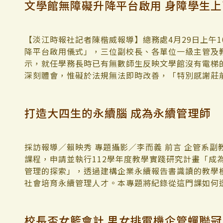
文學館無障礙升降平台啟用 身障學生
【淡江時報社記者陳楷威報導】總務處4月29日上午1
降平台啟用儀式」，三位副校長、各單位一級主管及
示，就任學務長時已有無數師生反映文學館沒有電梯
深刻體會，惟礙於法規無法即時改善，「特別感謝莊前
的心願圓滿完成。」 系所友會聯合總會前總會長，
曾礙於法規問題無法安裝電梯，因此也以設置升降平
打造大四生的永續腦 成為永續管理師
己擔任做志工後，就一直和身心障礙者在一起互動，
長及同學多加利用，讓學校的教學環境更加友善。」
降平台提供安全且舒適的爬坡方式，讓他們有機會可
「這樣的自主性在生活方面，對我們而言至關重要。
採訪報導／賴映秀 專題攝影／李而義 前言 企管系
便者上下樓之困擾，總務處過去曾提出外掛式電梯的
課程，申請並執行112學年度教學實踐研究計畫「成
能採用。112年3月與視障資源中心會勘研議後，報
管理的探索」，透過建構企業永續報告書識讀的教學
升降平台。於112年9月開工，113年2月26日完
社會培育永續管理人才。本專題將紀錄從這門課如何透
院學生議員，資傳二簡義和表示，對文館設置升降平
續報導揭露，一步步引導74位準畢業生打造永續腦
境能持續檢視並改善，使校園學習環境能夠更加美好
自己 「在申請這個教學實踐研究計畫時，我想著：
校長盃女籃會計 男女排電機企管蟬聯冠
我寫下我的課程目標：設計一門永續實務融入策略管