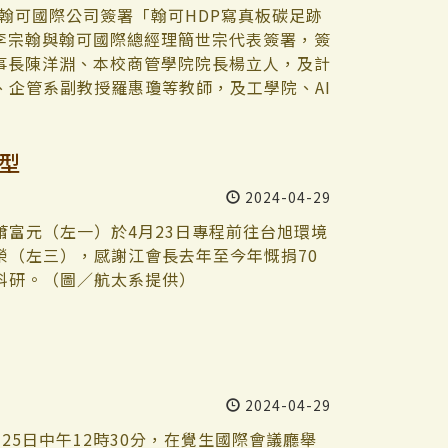
令人眼睛一亮的創新。「要知道有什麼結
行傳統茶道儀式，感覺有種傳統文化和現代
村京太郎、横山秀夫、宮部美幸、東野圭
強調兒童在性別刻板的文化下成長，將會影
與翰可國際公司簽署「翰可HDP寫真板碳足跡
時間召集學生頒發結業證書，但另以「永續
道七事式 基於「茶禪一味」精神，且為了精
獎項獲獎作品。沙龍講座分別將於4月30
社會普遍存在的性別歧視及性別迷思。 擔任
李宗翰與翰可國際總經理簡世宗代表簽署，簽
勉勵他們：「能夠成功不在於知道多少，而
「花月」又細分為平花月之式與雪月花之
，由專家及學者就臺灣出版的推理小說，及作家
與者提出的學生宿舍規劃建議相當有感，認
事長陳洋淵、本校商管學院院長楊立人，及計
的初衷「行動中發現，模糊中前進」。 在師
遊戲的角色，抽到「雪」可以享用和菓子，
活動的參與性與趣味性，圖書館特別設計實境
出管理上的挑戰，需要從教育、法令制度等
企管系副教授羅惠瓊等教師，及工學院、AI
4位修課同學打了「All Pass」的成績，
抹茶的客人。 眼見未必為真 彭春陽解讀芥
生；5月8日及10日的《藪の中》（竹藪中）
助理吳尉鈴希望多了解性平議題前來參加講
ion Printing）寫真板為翰可國際生產之建
了5.60分的回饋。在接下「永續時習」證
外語學院、日文系共同舉辦的「2024世界
會，將於5月7日及21日中午12時30分，
行為模式，進而引發大家的熱烈討論，讓我
進行碳盤查研究計畫，在國內金管會要求碳
型
她會給我們很多每週的功課，然後這些功課都
時30分在圖書館二樓閱活區舉辦，邀請日文系
之蜂》，歡迎一起來集思與交流。相關活動
零轉型加緊腳步。 高思懷表示，本校團隊已
安排每個禮拜要做什麼東西、交代任務、然後
理小說、非・推理小說」，逾50名師生到場
03K5k ）
議，並舉辦講習，此委託案預計將於明年三
2024-04-29
且過於充實。」 「老師的授課方式和認真教
「守」是守護傳統；「破」是打破框架；
「每一堂課都過得很開心，我們覺得這個課程
中》類似推理小說，發生了命案，但芥川打
富元（左一）於4月23日專程前往台旭環境
最後都沒有交代什麼是「真相」，完全脫離
榮（左三），感謝江會長去年至今年慨捐70
學的經驗，以及翻譯上遇到的困難，尤其
科研。（圖／航太系提供）
為語言認知的落差，翻譯時遇到最大的困
舉了實際的例子，告訴大家眼見未必為真的
不過在日本浮世繪裡，都是畫成銳角，「這
由7種顏色組成的認知，是牛頓可能因為
色，後來傳到東方，我們至今還抱守著彩虹有7種
2024-04-29
到幾種顏色就是幾種」，所以「每個人看到
5日中午12時30分，在覺生國際會議廳舉
這個論點。 彭春陽最後提到，《竹藪