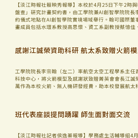
事物連結起來的能力。」不相關的點可能可以連結出
化，她認為這項傳統文化相當新奇，「以遊戲方式進
其相近調性的日本推理小說作家，包括松本清張、西
別分類產生的意識與認知能力，並運用性別基模理論
【淡江時報社賴映秀報導】本校於4月25日下午2時
果，我們得做了才知道。」她在課程結束後特別安排
文化的碰撞，很新奇！」。 新聞小辭典：日本茶
吾、湊佳苗、伊坂幸太郎等作家的代表作品，以及相關
響其學習。希望藉由這些基礎概念的形塑，有助打破
盤查」硏究計畫契約書，由工學院兼AI創智學院院長
時習證書」來指稱，取「學而時習之」的樂學精神，
進自我修煉，日本茶道發展出了「七事式」，其中的
日、5月1日及5月2日中午12時30分在閱活區舉行
性平委員的觀光系副教授阮聘茹，對於互動問答中參
約儀式地點在AI創智學院實境場域舉行。翰可國際董
是知道如何處理『不知道』。」似乎在回應她申請時
式。兩者皆為五人（或以上）以抽選「花月札」分配
經典作品進行解讀。 特別值得一提的是，為了增進
為這是一個多元且值得考慮的方案，不過也可能衍生
畫成員包括水環系教授高思懷、資工系副教授蔡憶佳、
生走過「共同成為永續管理師」的學習歷程後，涂敏芬為7
「花」則是亭主負責點茶，「月」則是唯一可以享用
解謎遊戲「尋人啟事」，邀請大家一起尋找神秘的X先
著手，並舉辦定期培訓，多和學生進行溝通。化材系
創智學院各系主任皆到場觀禮。 HDP（High Definit
對於她所設計的課程模組，同學們在教學評鑑分數上給
川龍之介 【淡江時報社記者林芸丞報導】由圖書館、
桌遊，也是不容錯過的智力考驗。此外還有思維市集讀書
座，表示「講者帶動參與者去思考女性及男性的日常
材，本次以百萬經費委託本校工、商管兩院教師團隊
感謝江誠榮資助科研 航太系致贈火箭模
書的同時，他們分享了一學期以來的課程體驗： 「
閱讀日」文學沙龍系列講座第三場，5月2日下午12
分別安排分享東野圭吾的作品《彷徨之刃》與《天空
覺得非常有趣。」
揭露，及全世界對於產品碳排放量盤查的要求下，淨
很燒腦。」 「這十八週裡面，老師很仔細的幫我們
教授彭春陽，主講「芥川龍之介《竹藪中》—類・推
詳情請至活動網頁查詢。（網址：https://reurl.cc/7
於簽約前一日，造訪翰可國際與相關成員進行起始會
帶的課程每一堂基本上都沒有是水的，都很充實，而
聆聽。 彭春陽首先以日本的「守、破、離」開場，
月底前完成。
學的態度激勵了我，也讓我更有動力主動學習。」 
「離」則是開創新局。其實芥川龍之介的小說《竹藪
工學院院長李宗翰（左二）率航空太空工程學系主任蕭
是我們大一到大四上過最不一樣的課程。」
破框架，讓三位當事人都說自己是兇手，而且一直到
科技中心，將火箭模型及感謝狀致贈菁英會會長江誠
了推理小說的範疇。 其次彭春陽分享自己在日本求
萬作為本校火箭、無人機研發經費，助本校發展航太
「小說通常在透過翻譯之後，面相可能會改變」，因
擾，就是「如何確切呈現作者用詞的背後意涵」。他
親身體驗。此外，也提到富士山山頂實際上是鈍角，
班代表座談提問踴躍 師生面對面交流
是因為富士山是日本人心目中最高的山」；又如彩虹
「LUCKY 7」「一周是7天」的概念設定了7種顏
顏色的教學，但若問現在的西方人，他們會認為「看
【淡江時報社記者侯逸蓁報導】學務處生活輔導組4月2
的真相都會不一樣」，他更以表演撲克牌魔術來說明