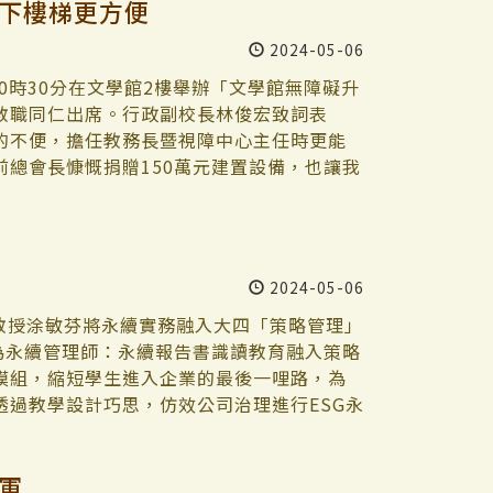
上下樓梯更方便
2024-05-06
0時30分在文學館2樓舉辦「文學館無障礙升
教職同仁出席。行政副校長林俊宏致詞表
的不便，擔任教務長暨視障中心主任時更能
總會長慷慨捐贈150萬元建置設備，也讓我
隆遠集團董事長莊子華表示，自己舊時住家也
台方式解決長輩上下樓梯的問題。「尤其自
特別體會這些族群的不便，希望有需要的師
教科四鄭翼安特別代表學生感謝莊子華，升
2024-05-06
以不需要別人的協助，隨時可以上下樓，
」 總務長蕭瑞祥說明，為解決文學館行動不
副教授涂敏芬將永續實務融入大四「策略管理」
解決方案，但礙於法規及建築體結構考量未
為永續管理師：永續報告書識讀教育融入策略
請學校同意於文學館樓梯設置1至6樓之無障礙
模組，縮短學生進入企業的最後一哩路，為
成驗收，歷經兩個月的安全測試後正式啟用。文學
過教學設計巧思，仿效公司治理進行ESG永
台樂觀其成，「希望校方對於校內無障礙環
的學習歷程。 涂敏芬：激勵同學，也激勵我
。」
『可不可以激勵同學，也激勵我自己？』於是
軍
理的專業課程。」涂敏芬在她經營的「敏學