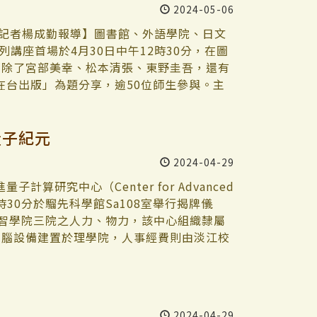
2024-05-06
續報告書 其次，在永續的知能上，從「識
選手必須相互配合，才能得到最佳成績，謝
參加。 許輝煌致詞，欣賞文學週強調人文與
在這門課完成。 全班指定識讀教材是由華碩
黃嚴樂開心地表示，賽前的準備就是依照平時
定，讚揚該院教師們的積極參與。他鼓勵師
記者楊成勤報導】圖書館、外語學院、日文
材中，選定一本作為組間共同教材，包括：台
。「這是我們第一次拿到冠軍，大家的心情
域想法。值得一提的是教育部「iLink計
列講座首場於4月30日中午12時30分，在圖
業永續報告書「1+5」的學習機制，將每位
結的重要性，鼓勵文學院探索產業需求，促
「除了宮部美幸、松本清張、東野圭吾，還有
環境。 不僅識讀，在學生花大半學期時間了
感謝各系積極參與並展示教學研究成果，強
在台出版」為題分享，逾50位師生參與。主
個小組公司一方面學習擔任學生評審，判讀企
成果，充分顯現文學院在教育創新和技術應用方
分享，除幫助學生們探討台日推理小說的差
參採GRI 2021來編製他們自己的「永續
跨學科合作，以保持文學院的競爭力。 此
及更多學習突破的空間。 詹凱婷從「大家
量子紀元
 在這門課裡面有位很特別的陪跑者——永續
故事，發展概念和想法，實現共生文學創
自身與推理的距離，她提到早年「推理」二
他於2022年10月取得臺灣永續能源研究基金
教授唐大崙表示，AR技術把複雜、有趣的資
；其次說到推理小說不一定要有「偵探情
2024-04-29
設定為「非政府組織」。課程中幾乎每三個
呈現出來。文學週的AR展示，就是這項技術
間，可確認的是，推理小說係因偵探小說而
格式識讀永續報告書，永續賦能培力學生。
得觀看實體展廳的視線減少了，倒是觀看手
為定義，如「殺人的遊戲化」屬本格派推理
研究中心（Center for Advanced
與小組內混成學習與協作，建立學生小組的共
學生擁有更多的科技素養。」 中文碩一楊
凱婷強調「我除了引用學者、研究者和評論
下午3時30分於騮先科學館Sa108室舉行揭牌儀
業發展學分PDU（Professional
手機掃圖後，感受到AR互動體驗，將以往平
應以「讀者自身感受」為定位基礎。 詹凱
創智學院三院之人力、物力，該中心組織隸屬
的學習狀況，並登錄成戰情看板，成為全都錄的線
雀躍。」
想像和理解，若再融合專門知識、歷史情境
電腦設備建置於理學院，人事經費則由淡江校
教學摸索得來的經驗，課堂資訊同步更新，
用作家島田莊司的話 「詭計就是誘發讀者驚
院進行跨院合作，並將持續吸收全校各領域
激勵了各小組公司的戰鬥力。 第10組「吳
是要吸引大家興趣且掌握快速步調，以怪
幕儀式後對與會貴賓簡報時表示，中心的願
翻身的。他們在期初定下策略：成績平均70
後以「選一個喜歡的文本，閱讀它、享受
並將積極申請及執行本校重點研究計畫、接
1 PDU（完成每週微型任務得1 PDU、達
。」作結，勉勵大家探索文本的價值。 公
學者及機構合作研究，將中心推展出去，進
2024-04-29