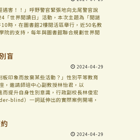
只有5 PDU，當時最高小組已有8 PDU）。
讓她認識到更多不一樣的推理小說作者以及
表示，現今量子計算的處理已經十分進步，但
去探索原因，決定要「透過創新的方式，讓
卿解謎雪月花殺人遊戲 【淡江時報社記者李
的運用，因此需要靠研究中心投入更多研
經遇害！！」呼野警官緊張地向北尾警官說
 吳限公司稽核長溫梓吟說：「這樣的競爭環
辧的「2024世界閱讀日」活動講座第二
。 陳洋淵致詞表示，量子是未來的明星產業
24「世界閱讀日」活動，本次主題為「閱謎
是否還有進步空間的情況，而這樣的狀態甚
，演講主題為「解謎東野圭吾《畢業：雪月花
，在量子研究領域上站穩腳步，也祝福淡江
10時，在圖書館2樓閱活區舉行，近50名教
激發潛能 吳限公司財務長陳雅慧說明他們谷
名教職員生參與。 主持人英文系副教授涂銘
施增廉感謝工學院院長李宗翰與陳洋淵的幫
語學院的支持，每年與圖書館聯合規劃世界閱
四個競爭優勢的基石上去回應。」他們展開
SDGs議題，更在近年成為大量戲劇作品使
仁，共同投入到這項挑戰性的研究之中。他
日文系合作介紹日本推理文學，除了講座之
求持續改善，來提高小組分數。「每個人隨時
推理及解謎的樂趣。 廖育卿首先講解《畢
研究工作，期望未來能夠發表重要的研究論
，以及館員設計的解謎遊戲，歡迎大家前來
別盲
、多元的成員激發潛能，提升創新的優勢。
故事中最重要的茶室場景，同時介紹日本的
場貴賓解釋了著名的量子力學思想實驗「薛丁
閱讀日活動由來已久，稱許本次活動系統化
他們的努力讓PDU分數在第7週開始回升，
，旨在尊重茶道精神和文化價值，從穿著、
，探討「量子疊加」原理。並逗趣的以他向
同仁們的用心，也歡迎大家踴躍參與，一起
2024-04-29
的永續評比決賽，竄升到全班最高分。回頭檢
配規則，皆反映出日本文化的尊重和謙虛價
算的驚人差異。吳俊毅曾獲選「日本學術振
認識一個國家的社會與文化，透過閱讀是最
為團隊才可以更彈性以及更快速的能量面對
題的部分。 擁有日本茶道裏千家準教授資
Fellowships），現任「量子國家隊」光量子計
劫持白銀》與《人魚沉睡的家》，感受推理
刻板印象而放棄某些活動？」性別平等教育
展上，我們都非常需要這項技能。」 參訪
為花月之式與雪月花之式。花月之式係茶道
面主持人。台荷光量子計算聯盟為台灣國家
行閱讀，豐富知識與心靈。 日文系系主任蔡
化講座，邀請師培中心副教授林怡君，以
過校外活動：參訪亞洲手創展了解公司的行
生命的讚美和對自然的感激；雪月花之式則
NWO）共同資助的組織，匯集了兩國量子計
敏翎，共同演繹松本清張知名短篇作品《驛
進而提升自身性別意識，行政副校長林俊宏
生印象深刻。這也是涂敏芬安排「在任務中管
季，通常在茶道中以手勢或口訣的形式呈
光量子計算的前沿發展。 吳俊毅表示，淡江
一步揭開案件真相。蔡佩青說明松本清張的
er-blind）一詞延伸出的實際案例開場，
司等6本在課堂上發布的永續學習報告書、永
角度切入東野圭吾的作品場景，帶領聽眾身
理論的團隊。去年底IBM Q推出用於分佈式
揭露社會的矛盾和惡習，打破早年日本偵探
見與刻板印象無處不在。她指出，隨著時代
表永續中心參加3月18日在南港展覽館展出
點出所隱含的殺人圈套與事件成因，並且藉
該物理上限，從而實現大規模的量子計算。
緊跟警察或報社記者的腳步解開事件謎底，
要想以「性別觀點」和「性別關懷」建立社
簽約
公司的永續部門在看展之後，對於學生的潛
野圭吾《畢業：雪月花殺人遊戲》的定位。
式量子計算」為主要發展方向，目標提出新
素，開創了社會派推理世界，可稱為「松本
實踐性別平權。 接著林怡君結合實務經驗與
初步的實務經驗，比顧問的課程證明還要具
，雖然平時沒有關注東野圭吾的作品，但在
實現高效高速穩定的分佈式量子計算。因此，
衰。 活動展期至5月31日，館藏影音展分
性別角色形成，再以社會學習理論闡述性別
2024-04-29
涂敏芬對學生說：「賈伯斯曾說創造力就是將
推理作品。對於講座中多次提到的茶道文
隊。
66冊圖書及84部影片，內容為社會寫實與
hlberg認知發展理論，探討兒童對自我性