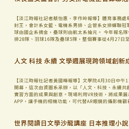
坊」影音中，吐露當初申請計畫的心路。 大四學生
系的最後一門必修課，「這個轉渡的過程要如何規劃
才能夠為社會培育永續管理的人才？」在經過思考和
【淡江時報社記者蔡怡惠、李作皊報導】體育事務處舉
永續管理師。「不只是學生，我覺得老師其實也是，
封王，會計系女籃、電機系男排、企管系女排蟬聯冠
個字形容她的初衷：「行動中發現，模糊中前進」。
球由國企系摘金，壘球則由航太系掄元。 今年報名隊伍
建構企業永續報告書識讀的方式，建立一個可以重複
排28隊、羽球16隊及壘球5隊，整個賽事從4月27
模組一個接著一個疊加進來：策略知能學習、BOSS
打。5月1日中午為男女籃和男女排的冠軍戰，多位
些是涂敏芬為縮短學生進入企業的最後一哩路所精心
氣，賽後由體育長陳逸政頒獎。 陳逸政感謝所有參
人文 科技 永續 文學週展現跨領域創新
管理的課程宛如一個小市場。以「小組公司化」的方
這次校長盃無比精彩。他表示，「體育不僅僅是一項
這個課程的學生就是董事長、執行長、財務長、稽核
能力的重要途徑。希望學生們都能從運動中獲得啟發，
而期末的報告就是各小組公司的「永續學習報告書」
年帶領電機系摘金的男排隊長、電機碩二陳勁甫表示
這整個仿真的學習環境，就是涂敏芬所謂的「學教治理
齊練習，因此特別針對彼此的契合度討論陣容，慢慢
【淡江時報社記者黃國暉報導】文學院4月30日中午1
公司治理之下，首先學生利用心智圖、管理框架、商
加油！」 在終局最後3秒投出關鍵三分球，成功逆轉
開幕，這次由資圖系承辦，以「人文、科技、永續共
企業流行的績效評估工具OGSM、BOSS企業經營
本次比賽沒有太多時間練習，很高興隊友們到後期越
實習方面的成果與創意。現場利用VR技術，將成果
報告書的「策略知能」學習模組，設法讓每個小組公
奪冠。「很開心自己能抓住最後空檔，替團隊爭光！
APP，讓手機的相機功能，可代替AR眼鏡的攝影機
由這個課程提升策略思考能力。 對於OGSM、商業
得更強。」 會計系女籃隊長、會計三陳品瑜表示，
圖閱讀，影片加上動畫處理令人耳目一新。 開幕式
師解說之後，自行回家練習還是不懂，經由看教師的
先到追平再到化險為夷，大家都團結在一起。「學妹
張嘉玲特別提及，歷史系教授李其霖在第5屆遠見US
世界閱讀日文學沙龍講座 日本推理小說
行改善、小組討論，反覆修改再修改才完成。林偉臻
我們仍會繼續給予支持，期許你們能延續系隊練球時
獲傑出方案：產業共創組楷模獎，為文學院跨域創新
成為我所掌握的知識。」滕又誼也說課程的設計：「
國企二關川侑里分享，平時的練習是關鍵，過程中會
主任張炳煌、工學院暨AI創智學院，精準健康學院院