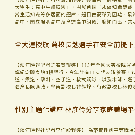
大學生：高中生體驗營」，開展首屆「永續知識競賽」
常生活知識等多層面的題庫，題目由簡單到困難，最
高中、國立陽明高中及育達高中組成）脫穎而出。共吸
教授兼稽核長林彥伶主持各項歡樂有趣、富知識性的
生一同討論與互動，體驗多項經濟相關主題的活動，
全大運授旗 葛校長勉選手在安全前提
商生產成本效益評估等，相當實用又有趣。 林彥伶
對經濟學有更深的理解和興趣，藉由引入永續發展相
經濟發展的重要相關性，激發他們在此領域思考，當
提供高中生學習和成長的平台，也強化了他們與淡江
【淡江時報記者許宥萱報導】113年全國大專校院運動
示：「整天的活動都非常有趣且引人入勝，也對淡江
謨紀念體育館4樓舉行，今年計有11支代表隊參賽，
們也分享，藉由這次活動，更清晰地看到自己未來可
道、柔道、擊劍、空手道、軟式網球，以及木球，選手
步探索經濟學和永續發展議題。
體育長陳逸政，學術副校長許輝煌、行政副校長林俊
氣。 葛校長致詞表示，本校代表隊近年在全大運接
名，109學年度奪得最佳成績10金4銀8銅，去年則拿到
性別主題化講座 林彥伶分享家庭職場
的表現，為校爭取更多面獎牌。本校培育學生具備八
育活動達成，本校更四度榮獲教育部體育績優獎，同
場地，辦理各類大型體育活動，展現對體育素養的重
遵守相關規定，同時注意自身安全，在運動場上展現
【淡江時報社記者李作皊報導】 為落實性別平等職