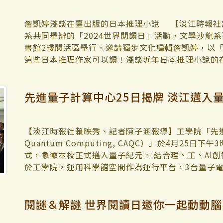
實作中將知識變成能力。」 從識讀到撰寫 解構永
部分加強訓練。沒想到這次可以獲得冠軍，羽球賽的
院院長吳萬寶及文學院各系主任、師生等約60多人
讀」到「自我揭露」產生自己公司的永續報告書，全
謝大家對於比賽的重視。 航太系壘球隊長、航太三
科技結合的創新，尤其文學院執行計畫獲外界高度肯
詹凱婷淺談在臺出版的日本推理小說 【淡江時報社
贊助的永續報告書，另外，每兩組須從5本共讀的教
的訓練模式，把基本功練好，再特別加強較弱的部分
生瞭解AI和資訊科技，與人文專業結合，激發新的跨領
系共同舉辦的「2024世界閱讀日」活動，文學沙龍系
積電、中華航空、台達電、歐萊德跟臺灣水泥。這個企
都很激動，日後將會持續精進球技。」
畫」（人文社會與產業實務創新鏈結計畫）對產業鏈
書館2樓閱活區舉行，邀請獨步文化編輯詹凱婷，以
學生推入個人自學、組內共學，以及組間互學的學習
進學生畢業後的多元職業發展。 文學院院長紀慧君
這些日本推理作家可以讀！淺談近年日本推理小說的
解企業永續報告書，及永續實務上的作為之後，10
調今年文學週與iLink計畫結合，展示創意和合作
持人日文系系主任蔡佩青表示，希望透過業界講者的
業的永續報告書，另一方面也站在仿真企業經營的角色，
面的進步。面臨AI時代的挑戰，文學院將繼續努力
異，促成文化交流外，還能享受閱讀趣味的薰陶，以
先進量子計算中心25日揭牌 淡江邁入
學習報告書」，透過永續評比決賽呈現在全班面前。
外，還舉行故事接龍活動，讓師生透過閱讀共同創作
還記得第一次讀到的推理小說」問起，導引大家反思
教練企研所碩二生許程閔（2024年1月畢業）。倚重
意。 對於利用AR技術觀看成果展的創意，大傳系副
字是出版社的「毒藥」，在時代更迭下換成「科幻」
會永續管理師認證的專業，他的角色在整個市場裡面
訊包在資料庫中，當手機相機掃描到指定圖檔時即可
節」，以至於推理和偵探小說之間，仍有許多模糊空
小時就安排一個小時的課程，由他教導學生以GRI
的實現，文學院師生擁抱科技的能力值得稱許。「使
發跡。至於推理小說的分類，則以「有謎團的故事」
【淡江時報社賴映秀、記者陳子涵報導】工學院「先進量子計算
學教紀錄 永續學習的歷程 在整個學習過程中，師生
機螢幕的時間增加了。學習人文與科技，將使文學院
小說、「罪與個人與社會」則屬社會派推理小說。詹
Quantum Computing, CAQC）」於4月25日
編簡報，把每一次的微型任務累積下來，由涂敏芬每週給予專
紫均表示，隨著AI和科技的快速發展，這次展示可以
家爬梳的部分，一切都是個人想法」，提醒聽眾閱讀
式，象徵本校正式邁入量子紀元。 結合理、工、AI
Development Unit）評分，監控各小組每週
面的文字、照片等，以動態呈現，著實令觀賞者相當
婷分享，讀多了推理小說，每個人都會有屬於自己的
於工學院，運用科學館空間作為運行平台，3台量子
上「學教記錄」。涂敏芬指出，此一機制是經過多年
與自身經驗，相信會創造別有一番的閱讀樂趣。她引
友翰可國際董事長陳洋淵提供百萬研究經費支應。三
凡事留下痕跡，不但留下學生珍貴的學習歷程，同時也
奇的人為裝置，勾起幻想與理性的雙面性。」推理就
人才加入。中心執行長，物理系助理教授吳俊毅在揭
閱謎＆解謎 世界閱讀日邀你一起動動腦
限公司」就是在PDU「戰情看板」的刺激下，從谷底
奇、幻想的妝點達成精緻的衝擊性與滿點的結局。最
景是藉由中心資源著力於研究產出、量子人才培養，
分，簡報最終85分以上。但PDU上顯示他們每週都只得
它、研究它與評論它，都是開啟另一個世界的新途徑
受校外機構委託辦理相關研究計畫，與國際相關研究