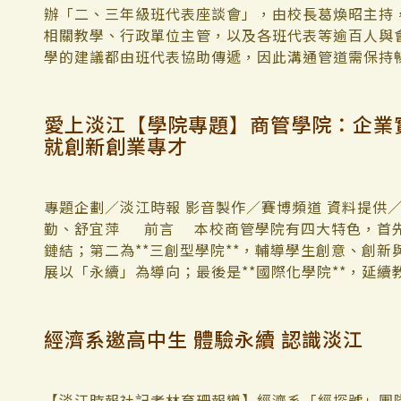
辦「二、三年級班代表座談會」，由校長葛煥昭主持
中》、《羅生門》等作品，提到的多是階級之間的掙
相關教學、行政單位主管，以及各班代表等逾百人與
之介，想告訴讀者的是，社會之中確實有模糊的地帶
學的建議都由班代表協助傳遞，因此溝通管道需保持
去證明，閱讀《竹藪中》時，讀者可以盡情發揮想像
具有即時的溝通效果。「大家若對學校有什麼建議或
日文系副教授廖育卿總結時表示，彭春陽很喜歡問問
圍的問題，我們都會儘快改善。」 班代表陸續提出
課中的幽默問答及回憶，同時再次提醒「物語」兩個
愛上淡江【學院專題】商管學院：企業實
關問題。學生議會議員表示，學生舉辦活動要借用場
想法。「眼見未必為真，需要更多思考與體會。」
就創新創業專才
護收費一覽表」，希望能將資訊完整公開。學務長武
訊，呈現於課外組官網首頁或學務大數據頁面，方便學
的「即時影像」功能，方便大家查看公車的排隊情形
題，擬將監視系統資訊串接到淡江i生活。 學生會代
專題企劃／淡江時報 影音製作／賽博頻道 資料提供／商管學院 資料整理／陳子涵、蔡怡惠、楊成勤、舒宜萍 前言 本校商管學院有四大特色，首先為**產業型學院**，與各產業建立許多密切鏈結；第二為**三創型學院**，輔導學生創意、創新與創業點子；第三為**永續型學院**，課程發展以「永續」為導向；最後是**國際化學院**，延續教育部「EMI雙語化學習計畫」，建構全英語的授課環境，及加強本校學生國際交流。 商管學院各系共成立11個研究中心，總顧問由信邦電子集團董事長王紹新擔任，共同推動學術研究、產學合作和企業實習，另有校級的研究中心，由運管系設立「運輸與物流研究中心」，承接多項大型政府計畫案；會計系的「策略價值管理與ESG永續發展研究中心」，在穩懋半導體董事長陳進財的大力支持下，設立「穩懋當代會計學者及穩懋當代會計論文獎」，致力於推動會計領域研究。 人才培育方面，商管學院的課程設計多元，其中成立STEAM跨域學分學程，期望學生學習新的商業知識，例如智慧金融與AI稽核。透過不同課程活動，培養學生成為一個具備多項能力的全方位管理人才，熟悉人力資源管理與領導概念，具備市場的感知力與機敏度，輔導學生建立品牌以及教導他們如何行銷和降低成本，提高品質及增加生產力。112學年度商管學院學生參與國科會大專生專題研究案通過名單，全校72件，商管學院學生獲得25件，成績斐然。 另外，培養學生使用AI工具，提升工作效率及處理繁瑣和重複性的工作，讓時間花在更有價值或決策層面的事務，也希望學生能夠更清楚財務、會計、理財知識，以增加被動收入，在未來達到財務自由的目標。 商管學院著重於永續的理念與實務培育，各研究中心負責推動以永續發展為目標的課程，例如經濟系「經探號」每年遠赴柬埔寨進行國際志工服務；管科系與新北市三芝區農會合作推動USR計畫等。 校友徐航健捐款超過2.4億 助興建守謙國際會議中心 設立有蓮獎學金 管理科學學系校友徐航健於2013年5月以其父親徐守謙之名，捐贈1億2千萬元，資助本校興建「守謙國際會議中心」，2020年8月續以其母親為名，再捐款1億2千萬元成立「有蓮獎學金」，自110學年度起補助一般生學士、碩士、博士班新生及境外生碩士、博士班新生共70名，每名20萬元入學獎學金，另學士班補助150名，發給各2萬元獎學金。每年捐款2000萬元連續6年，嘉惠淡江新生。其個人捐資助淡江學子達2億4千萬元。 徐航健校友過去長期捐贈母校超過上百萬元，他表示：「希望藉由捐助，拋磚引玉讓淡江的眾多校友共襄盛舉，為學弟妹打造更優質的學習環境。」 徐航健於民國65年畢業於管科所系統分析組，曾在國防管理學校與本校統計系任教，他專長於企業診斷、出任多家企業顧問，以獨特的選股策略、穩健的態度投資股市達35年，最認同股神巴菲特的投資理念，而得以在股海中勝券在握，贏得豐盛的財富人生。儘管家財萬貫，但是生活樸實無華，除固定的看盤作息外，保持每天勤作伏地挺身和仰臥起坐各百次、洗冷水澡以維持健康。 徐航健校友捐贈本校興建守謙國際會議中心，對學校具有三項深遠意義，第一是2017年守謙大樓建成啟用，成為淡江發展第五波的起點；第二，增進本校國際化教育理念，提升學術聲譽，守謙國際會議中心最大容量350人的「有蓮國際會議廳」，已舉辦多場熊貓講座及國際大師蒞校演講，與由各系所舉辦無數次的國際學術研討會，提升淡江師生國際視野。第三則是帶動校友捐款風潮，凝聚各校友會的向心力，至今已有多位校友捐贈大大小小會議室、同舟廣場及認捐百萬金磚、十萬銀磚及兩萬磚等。 商管學院優秀校友 **1. 國企系友，永光化學創辦人、本校首位名譽博士陳定川**，每年捐贈20萬獎學金，每學期各頒發給清寒獎學金或成績優秀之學生共20名，各1萬元。 **2.國企系友，鴻海科技集團副總裁暨事業群總經理簡宜彬**，每年捐贈50萬元獎學金，用於資助有急難之學生10人每人各3萬元，及成績優秀之學生10人每人各2萬元。 **3. 財金系博士班校友李源鐘**，任職經歷包含第一金控集團一銀租賃公司董事長、兆豐金控集團兆豐資產管理公司董事長等。更曾開發球證融資，為當時之金融創新，有效為鴻禧集團籌措新台幣二億元資金。 **4.風保系系友**在各領域表現傑出，例如：保險局局長施瓊華、和泰產險總經理顏思齊，許多在各大產壽險公司擔任中高階主管。現代保險雜誌創辦人黃秀玲為回饋母校，培育優秀保險專業人才，捐出新台幣2,000萬元，設立「現代保險獎學金」，自2024年開始每年發給5位表現傑出的學生，每位同學可領取新台幣20萬元獎學金，持續20年。另外，還有許多其他專屬風保系的獎學金，包含風保系友會證照獎學金、吳家錄獎學金、黃秉心獎學金等，等著表現優秀的學生領取。 **5.產經系傑出系友：**羿晨機械股份有限公司董事長黃進霖、Comebuy公司總經理陳坤池、傑合國際有限公司負責人紀義鴻、無限創意行銷公司創辦人翁銘鴻，及富邦華一銀行蘇州昆山支行行長林凌盟等。 **6. 企管系友，台泥資訊董事長李鐘培**為本校第33屆金鷹獎得主，業界資歷及成就非凡，邀請擔任特約講座教授，分享其業界經驗。謝麗鶯多年來持續捐贈獎助學金，對於學弟妹總是溫柔親切，熱心協助。林麗玉捐贈奬學金不遺餘力，曾獲頒獎學金貢獻獎，不僅事業有成為商場上的女強人，並長年致力於公益服務，回饋社會。系友會理事長陳培深，對系友會及母系活動出錢出力，學生若家中遭逢鉅變，總是第一時間伸出援手。 **7.會計系友，穩懋半導體董事長陳進財**，擔任本校世界校友會聯合會總會長，亦是淡江會計教育基金會董事長，經營穩懋半導體公司，成為全球最大砷化鎵晶圓代工廠，在業界中享有「小台積電」的美譽。聯電董事長洪嘉聰曾獲Institutional Investor評選，為亞洲半導體業最佳財務長，掌管聯電集團的經營。上銀科技董事長卓永財為清華第一位跨學院（工學院、科管院）聯合推薦的名譽博士。 **8.統計系友，目前擔任本校系所友會聯合總會總會長蘇志仁**，創立倍思大生技，提供優質醫藥研究服務，獲中華民國金峰獎之十大傑出企業、十大傑出創業楷模兩大獎項肯定，2018年再奪得臺北市政府產業發展局主辦「亮點企業獎」之「投資典範獎」。為感謝母系栽培，於2022年捐贈獎助學金100萬元，提供實習機會，嘉惠學弟妹。校友石瑜現為美國范德堡大學生物統計系主任暨計量科學中心主任，研究領域包括AI人工智慧、數據科學等，運用生物統計專長致力於癌症研究，獲頒美國統計學會（ASA）院士榮譽，研究經歷及學術成果豐碩。 **9.資管系友，現任遠傳資訊暨數位轉型科技群執行副總經理胡德民**，推動微軟與母校達成戦略合作結盟，在微軟公司任職期間，曾獲「微軟全球最佳解決方案技術領袖獎(Technical Solutions Excellence Award - Global Best STU Leader) 」 **10.運管系第一屆系友李德紘**，現任新加坡工程院院士、浙江大學UIUC 聯合學院院長。**第二屆系友何淑萍**，於113年1月16日榮任民航局局長，是交通部路政、航政、郵電三大業務司中，首位女性司長，也是民航局歷任20位局長中，第二位女性局長。 **11.公行系知名系友**橫跨公私部門，包括前檢察總長陳聰明、前總統府第二局局長陳烯堅、前保訓會專任委員劉昊洲（現任實踐大學副教授）及許多現任簡任十二職等以上高階文官之外，也包含上市櫃公司負責人或高階經理人，例如聿新生科董事長楊金昌與副董事長陳逸成、富邦人壽經理陳怡潔、得億國際有限公司負責人曾明勤與盧貞云、我們是幸福床墊負責人吳姿瑩、如新高階主管李康瑞等。 **12.管科系友徐航健**為Forbes 亞洲慈善家，捐贈淡江建校以來最大宗捐款新台幣2.4億。另管科系栽培出4位校友擔任大學校長，包括本校第五任校長張紘炬，及前臺中科技大學校長謝俊宏、現任佛光大學校長何卓飛與臺北商業大學校長任立中。 各系發展特色及培育學生作法 國企系境外生多 交換機會多 國際企業學系以傑出學術表現和國際化教學著稱，擁有多元領域的教師團隊，其研究領域涵蓋國際企業管理、國際行銷、國際金融等，在學術界取得亮眼成績。在112學年度上學期，國企系教師共有10篇發表於SSCI期刊之論文獲得學校之研究獎勵，展現出在學術研究一塊的卓越影響力。 在學生培育方面，國企系為本校境外生最多的學系之一，設有兩項學程供同學選修：「國際商學全英語組」和「經貿管理組」。前者以全英文授課，提供大三出國交換一年的機會，學生可前往美國、澳洲、英國等，多個國家的大學進行交換學習，豐富自己的國際視野。而後者則培養學生具備國際經貿、國際企業營運等能力，同樣提供境外交換的機會。 此外，國企系的特色包括國際化的教學環境、多元的專業師資團隊、理論與實務並重的課程設計以及跨領域創新課程規劃。這些特色為學生提供了寶貴的學習機會和職涯發展平台。絕大多數畢業生都能在國際企業或本國企業從事國際貿易、國際行銷、國際商務等相關領域的工作，為他們的職涯發展打下堅實基礎。 國企系致力於開創國際化的職場新視野，為學生提供多樣化的學術資源和職業發展機會，培養出具國際觀與國際競爭力的優秀人才。（文／蔡怡惠） 財金系獨創證照模考系統 財務金融學系以卓越的學術成就、社會貢獻和人才培育廣為人知。其中，李沃牆教授即是財金系的亮點之一，不僅是專任教授，更是兩岸金融中心的副主任，以及多家知名機構的董事與顧問。他在ETtoday新聞雲專欄上的金融時事文章深受讀者歡迎，內容涵蓋股市分析、經濟現況與貧富差距等議題，展現了其專業見解和影響力。 在學生培育方面，財金系碩士班一年級的何駿詳則樹立優良典範，不僅展現卓越的領導能力和學術實力，更活躍於校園各處，經常擔任主持人，並積極參加與投資相關的活動，不斷提升自己的專業能力。此外，他更榮獲本校112學年度優秀青年和商管形象大使的榮譽，展現了其多方面的才華與領導能力。 財金系在人才培育方面有獨特的課程設計，尤其是校外全時全職實習課程。此課程結合了理論與實踐，提供同學們寶貴的職場經驗和轉正機會。同學們可選擇中文班或財管英語班，並在不同學期進行實習，通過期中與期末學習報告來分享學習成果。財金系與眾多金融機構合作，為同學提供了豐富的實習機會，幫助他們探索興趣、累積經驗，並為未來職場打下堅實的基礎。 此外，財金系還擁有校內獨有的「證照模考系統」和「模擬交易平台」，讓同學們能實際應用所學知識，積累寶貴的操作經驗，為未來的職業生涯做好準備，成為全方位的金融菁英。在學生培育方面，財金系碩一何駿詳則樹立優良典範，不僅展現卓越的領導能力和學術實力，經常擔任主持人，積極參加與投資相關活動，提升自己的專業能力。（文／蔡怡惠） 風保系實作課 實習即就業 風險管理與保險學系為全國最早成立的保險相關系所，以實務為導向，與產業界密切互動，課程注重保險、金融、風險管理的專業培訓，輔導學生考取相關保險證照，並在未來加入AI科技、永續發展、高齡金融等相關課程，並成立「高齡化社會福祉與保險研究中心」，結合本系專業師資，提供高齡化社會相關保險商品設計與行銷等方面的專業建議。 風保系系友在各領域表現傑出，例如：保險局局長施瓊華、和泰產險總經理顏思齊，許多系友在各大產壽險公司擔任中高階主管。 風保系以培育具備專業知識與實務技能的保險人才為目標，與多家保險公司合作，讓學生將所學理論應用於實務。大四下學期「保險實作」課程，與知名產壽險公司提供內勤有薪資的實習機會，學生表現良好即可轉為正職，等於畢業即就業。 為協助學生考取專業證照，開設「保險專業證照輔導」課程，提供學生考前準備的資源與協助。另外，風保系獲美國產險學會認證，憑本校風保系所學位或課程，可抵免美國財產和意外險核保師（CPCU）考試科目，為全臺第一個取得認證的系所。（文／陳子涵） 產經系重視實作分析能力 產業經濟學系教師們學術實力相當扎實，近三年申請國科會計畫平均通過率為50%，其中總體經濟領域的副教授洪小文，連續18年獲得國科會計畫獎助，期刊論文多發表於經濟學門A級期刊。產業經濟領域的教授高國峯，已獲10次國科會計畫獎助。 另多位教授林俊宏、蔡明芳、洪小文及高國峯擔任公股銀行獨立董事，林俊宏、蔡明芳擔任政府計劃案審查委員，及蔡明芳、林佩蒨任經濟學會理事或委員會委員，對於台灣金融營運監理、政策品質控管以及學術深化精進貢獻良多。 畢業校友們除了在各自工作崗位上發光發熱外，亦熱心母系事務，除了回校演講，擔任頂石課程評審、協助母系招生影片攝製，捐助獎學金如學業獎學金、學業清寒獎學金、急難助學金、競賽績優獎學金、大學部入學獎學金及研究生獎助學金等，資助學弟妹安心就學。 產經系非常重視學生實作以及實務能力的培養，課程設計以產業經濟、總體財金、企業管理以及環境健康等領域架構而成。為了鍛鍊學生將經濟理論和實務結合進行產業分析的實作能力，大四上學期安排頂石課程，讓修課學生分組製作專題報告，舉行海報競賽成果展。發揮了整合及反思的功能，訓練學生獨立思考，將大學四年來所學知識融會貫通並應用，培養學生解決問題的能
道狹窄。總務長蕭瑞祥說明，當初為了讓更多的同學
生重機的停車問題一併考量處理。 日文碩一班代詢
資訊長石貴平表示，每學期開學前同仁與工讀生會全
以撥打校內分機2310、2311，資訊處會即時給予
「修繕便利通」有教室修繕通報的功能，還可以查詢
經濟系邀高中生 體驗永續 認識淡江
用此APP或打電話通報，學校會儘快改善。
【淡江時報社記者林育珊報導】經濟系「經探號」團隊