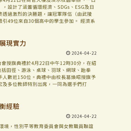
，設計了涵蓋循環經濟、SDGs、ESG及日
終透過激烈的決勝題，讓冠軍隊伍（由武陵
引49位來自30個高中的學生參加。 經濟系
活動，經探號團隊同學擔任輔導員，與高中
包括市場配對、資源分配、賽局遊戲，及廠
下展現實力
表示，透過這些互動式學習活動，讓高中生們
關的知識競賽，「讓學生們重視環保議題與
2024-04-22
然最重要的是充分認識淡江大學。」本活動
大學的緊密聯繫。 百齡高中三年級李宜謙表
會授旗典禮於4月22日中午12時30分，在紹
大學留下了非常美好的印象。」其他高中生
包括田徑、游泳、桌球、羽球、網球、跆拳
能的學習路徑，很興奮能真正的參與，進一
人數近150位。典禮中由校長葛煥昭授旗予
宏及多位教師特別出席，一同為選手們打
連獲得好成績，經常獲得非體育校院中的第一
6 金 6 銀 3 銅，期許今年選手們有更優異
平衡經驗
大基本素養，其中「樂活健康」正是透過體
時肯定體育處團隊積極爭取資源，整修校內
2024-04-22
視。最後勉勵選手們都能展現運動家精神、
最佳實力。 軟網隊隊長、企管三鍾楊鎧表
場環境，性別平等教育委員會與女教職員聯誼